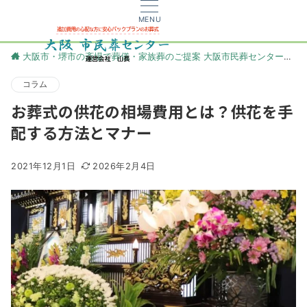
MENU
大阪市・堺市の斎場で葬儀・家族葬のご提案 大阪市民葬センター
更
コラム
お葬式の供花の相場費用とは？供花を手
配する方法とマナー
2021年12月1日
2026年2月4日