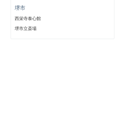
堺市
西栄寺泰心館
堺市立斎場