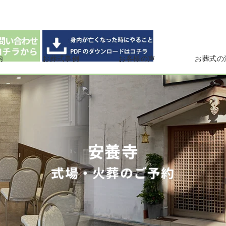
内
お葬式事例
お客様の声
お葬式の
安養寺