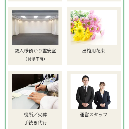
故人様預かり霊安室
出棺用花束
（付添不可）
役所／火葬
運営スタッフ
手続き代行