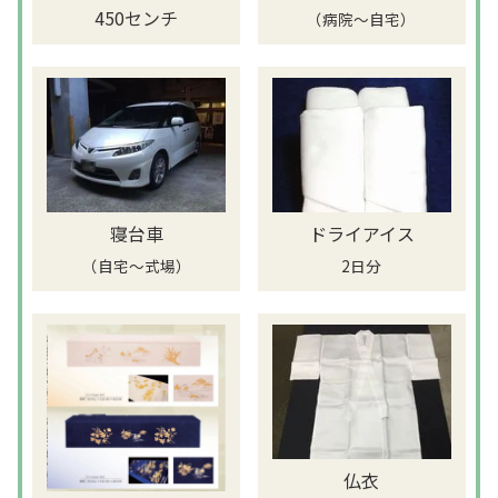
450センチ
（病院～自宅）
寝台車
ドライアイス
（自宅～式場）
2日分
仏衣