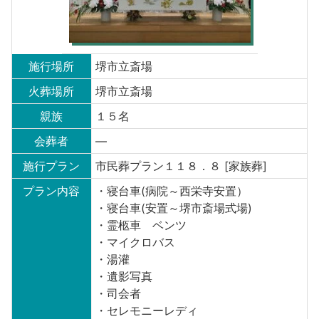
施行場所
堺市立斎場
火葬場所
堺市立斎場
親族
１５名
会葬者
—
施行プラン
市民葬プラン１１８．８ [家族葬]
プラン内容
・寝台車(病院～西栄寺安置）
・寝台車(安置～堺市斎場式場)
・霊柩車 ベンツ
・マイクロバス
・湯灌
・遺影写真
・司会者
・セレモニーレディ