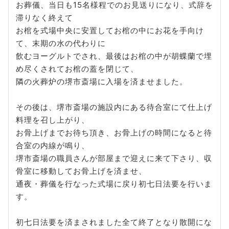
お葬儀、当日も15名様程でのお見送りになり、式辞を
滞りなく終えて
お棺を式場中央に安置してお棺の中にお花を手向け
て、末期の水の代わりに
飲むヨーグルトでされ、最後はお棺の中が胡蝶蘭で埋
め尽くされてお棺の蓋を閉じて、
隣の火葬炉の堺市斎場に入場を済ませました。
その後は、堺市斎場の施設内にある待合室にて仕上げ
料理を召し上がり、
お骨上げまでお待ち頂き、お骨上げの時間になると待
合室の内線が鳴り、
堺市斎場の職員さんが部屋まで迎えに来て下さり、収
骨室に移動してお骨上げを済ませ、
通夜・葬儀を行なった式場に戻り初七日法要を行いま
す。
初七日法要を済まされました全て終了となり散開にな