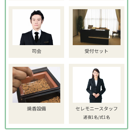
司会
受付セット
焼香設備
セレモニースタッフ
通夜1名/式1名