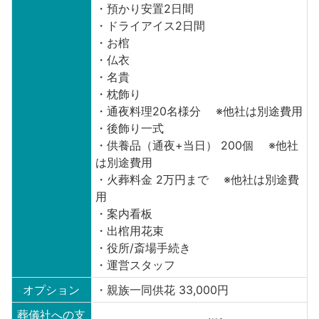
・預かり安置2日間
・ドライアイス2日間
・お棺
・仏衣
・名貴
・枕飾り
・通夜料理20名様分 ※他社は別途費用
・後飾り一式
・供養品（通夜+当日） 200個 ※他社
は別途費用
・火葬料金 2万円まで ※他社は別途費
用
・案内看板
・出棺用花束
・役所/斎場手続き
・運営スタッフ
オプション
・親族一同供花 33,000円
葬儀社への支