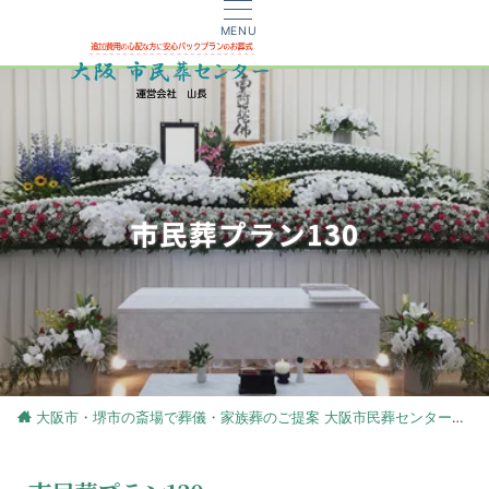
MENU
市民葬プラン130
大阪市・堺市の斎場で葬儀・家族葬のご提案 大阪市民葬センター
葬