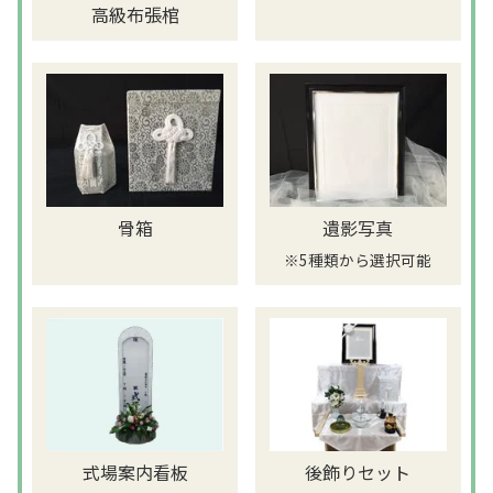
高級布張棺
骨箱
遺影写真
※5種類から選択可能
後飾りセット
式場案内看板