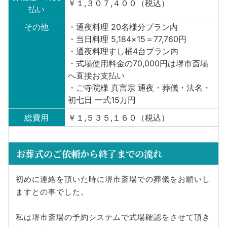
￥１,３０７,４００（税込）
払い
その他
・通夜料理 20名様分プラン内
・当日料理 5,184×15＝77,760円
・通夜料理すし桶4台プラン内
・式場使用料金の70,000円は堺市斎場
へ直接お支払い
・ご寺院様 真言宗 通夜・葬儀・法名・
初七日 一式15万円
総費用
￥１,５３５,１６０（税込）
お葬式のご依頼から終了までの流れ
初めに連絡を頂いた時に堺市斎場での葬儀をお願いし
ますとの事でした。
私は堺市斎場の予約システムで式場確認をさせて頂き