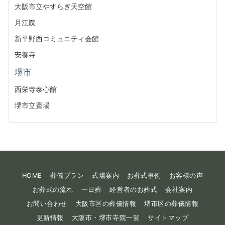
大阪市立やすらぎ天空館
月江院
新平野西コミュニティ会館
安養寺
堺市
西栄寺泰心館
堺市立斎場
HOME
葬儀プラン
式場案内
お葬式事例
お客様の声
お葬式の流れ
一日葬
経営者のお葬式
会社案内
お問い合わせ
大阪市区の葬儀情報
堺市区の葬儀情報
更新情報
大阪市・堺市寺院一覧
サイトマップ