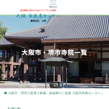
MENU
大阪市・堺市寺院一覧
大阪市・堺市の斎場で葬儀・家族葬のご提案 大阪市民葬センター
大