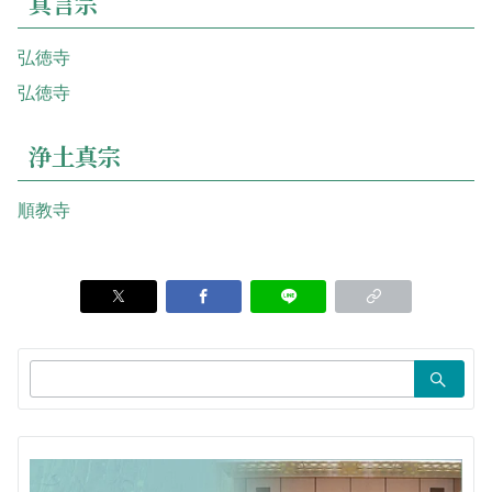
真言宗
弘徳寺
弘徳寺
浄土真宗
順教寺
検
索：