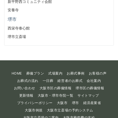
新平野西コミュニティ会館
安養寺
堺市
西栄寺泰心館
堺市立斎場
HOME
葬儀プラン
式場案内
お葬式事例
お客様の声
お葬式の流れ
一日葬
経営者のお葬式
会社案内
お問い合わせ
大阪市区の葬儀情報
堺市区の葬儀情報
更新情報
大阪市・堺市寺院一覧
サイトマップ
プライバシーポリシー
大阪市
堺市
経済産業省
大阪市例規
大阪市立斎場の予約システム
大阪市立斎場のご案内
大阪市葬祭費の支給