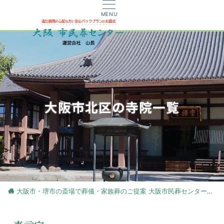
MENU
大阪市北区の寺院一覧
大阪市・堺市の斎場で葬儀・家族葬のご提案 大阪市民葬センター
大