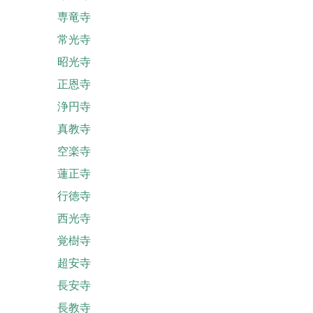
専竜寺
常光寺
昭光寺
正恩寺
浄円寺
真教寺
空楽寺
蓮正寺
行徳寺
西光寺
覚樹寺
超安寺
長安寺
長教寺