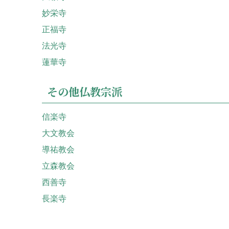
妙栄寺
正福寺
法光寺
蓮華寺
その他仏教宗派
信楽寺
大文教会
導祐教会
立森教会
西善寺
長楽寺