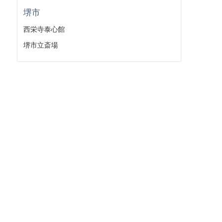
堺市
西栄寺泰心館
堺市立斎場