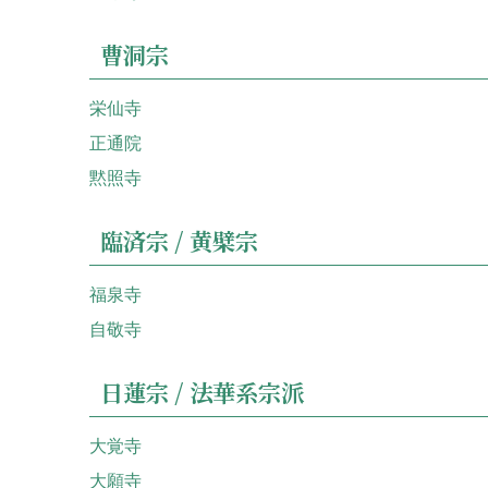
曹洞宗
栄仙寺
正通院
黙照寺
臨済宗 / 黄檗宗
福泉寺
自敬寺
日蓮宗 / 法華系宗派
大覚寺
大願寺