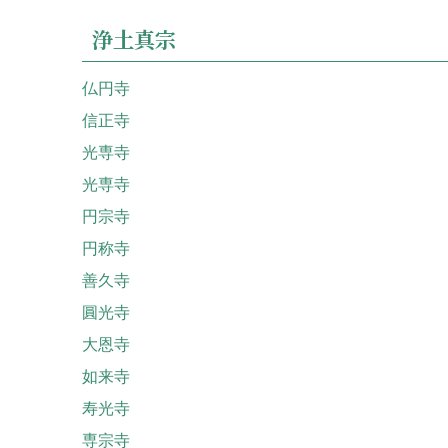
浄土真宗
仏円寺
信正寺
光専寺
光専寺
円宗寺
円称寺
善久寺
圓光寺
大恩寺
如来寺
寿光寺
専宗寺