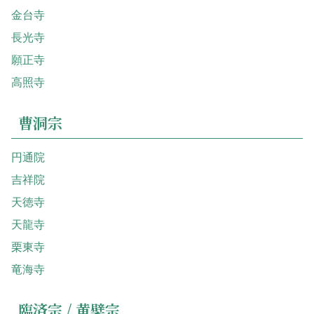
金台寺
長光寺
願正寺
高照寺
曹洞宗
円通院
吉祥院
天徳寺
天龍寺
栗東寺
竜海寺
臨済宗 / 黄檗宗