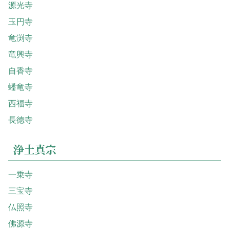
源光寺
玉円寺
竜渕寺
竜興寺
自香寺
蟠竜寺
西福寺
長徳寺
浄土真宗
一乗寺
三宝寺
仏照寺
佛源寺