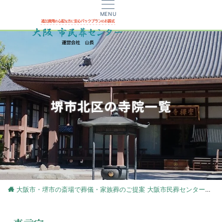
MENU
堺市北区の寺院一覧
大阪市・堺市の斎場で葬儀・家族葬のご提案 大阪市民葬センター
大