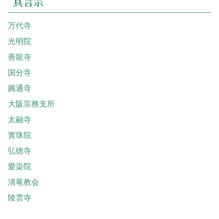
真言宗
万代寺
光明院
善龍寺
国分寺
圓通寺
大阪宗務支所
太融寺
寳珠院
弘徳寺
愛染院
清竜教会
陵雲寺