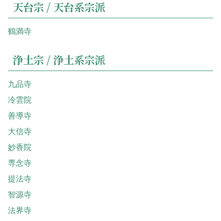
天台宗 / 天台系宗派
鶴満寺
浄土宗 / 浄土系宗派
九品寺
冷雲院
善導寺
大信寺
妙香院
専念寺
提法寺
智源寺
法界寺