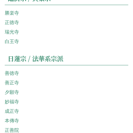
勝楽寺
正徳寺
瑞光寺
白王寺
日蓮宗 / 法華系宗派
善徳寺
善正寺
夕願寺
妙福寺
成正寺
本傳寺
正善院