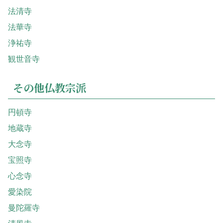
法清寺
法華寺
浄祐寺
観世音寺
その他仏教宗派
円頓寺
地蔵寺
大念寺
宝照寺
心念寺
愛染院
曼陀羅寺