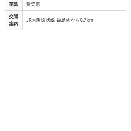
宗派
黄檗宗
交通
JR大阪環状線 福島駅から0.7km
案内