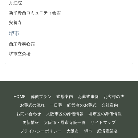
月江院
新平野西コミュニティ会館
安養寺
堺市
西栄寺泰心館
堺市立斎場
HOME
葬儀プラン
式場案内
お葬式事例
お客様の声
お葬式の流れ
一日葬
経営者のお葬式
会社案内
お問い合わせ
大阪市区の葬儀情報
堺市区の葬儀情報
更新情報
大阪市・堺市寺院一覧
サイトマップ
プライバシーポリシー
大阪市
堺市
経済産業省