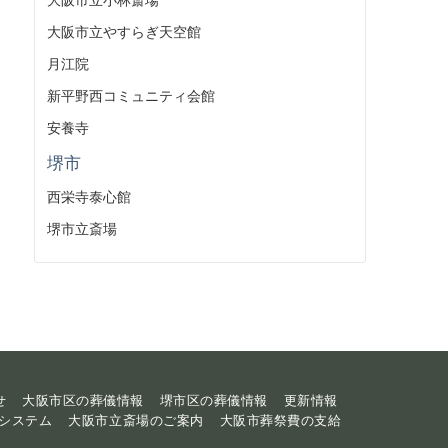
大阪市立やすらぎ天空館
月江院
新平野西コミュニティ会館
安養寺
堺市
西栄寺泰心館
堺市立斎場
せ
大阪市区の葬儀情報
堺市区の葬儀情報
更新情報
システム
大阪市立斎場のご案内
大阪市葬祭費の支給