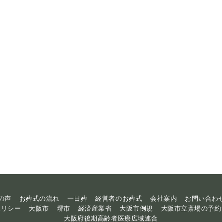
の声
お葬式の流れ
一日葬
経営者のお葬式
会社案内
お問い合わ
ポリシー
大阪市
堺市
経済産業省
大阪市例規
大阪市立斎場の予約
大阪府後期高齢者医療広域連合