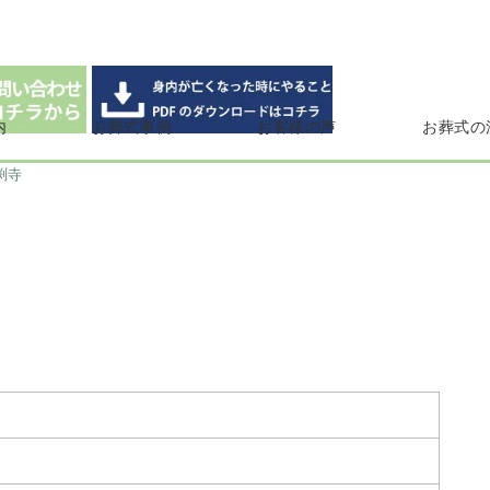
内
お葬式事例
お客様の声
お葬式の
渕寺