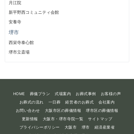
月江院
新平野西コミュニティ会館
安養寺
堺市
西栄寺泰心館
堺市立斎場
HOME
葬儀プラン
式場案内
お葬式事例
お客様の声
お葬式の流れ
一日葬
経営者のお葬式
会社案内
お問い合わせ
大阪市区の葬儀情報
堺市区の葬儀情報
更新情報
大阪市・堺市寺院一覧
サイトマップ
プライバシーポリシー
大阪市
堺市
経済産業省