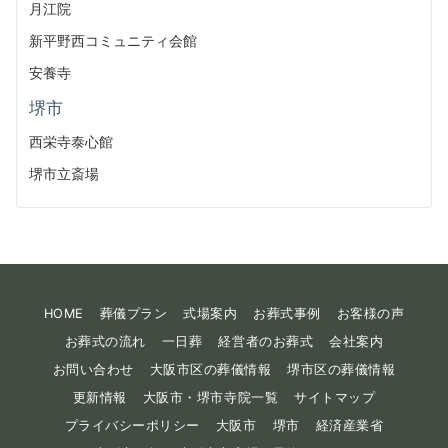
月江院
新平野西コミュニティ会館
安養寺
堺市
西栄寺泰心館
堺市立斎場
HOME
葬儀プラン
式場案内
お葬式事例
お客様の声
お葬式の流れ
一日葬
経営者のお葬式
会社案内
お問い合わせ
大阪市区の葬儀情報
堺市区の葬儀情報
更新情報
大阪市・堺市寺院一覧
サイトマップ
プライバシーポリシー
大阪市
堺市
経済産業省