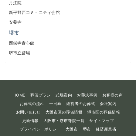
月江院
新平野西コミュニティ会館
安養寺
堺市
西栄寺泰心館
堺市立斎場
HOME
葬儀プラン
式場案内
お葬式事例
お客様の声
お葬式の流れ
一日葬
経営者のお葬式
会社案内
お問い合わせ
大阪市区の葬儀情報
堺市区の葬儀情報
更新情報
大阪市・堺市寺院一覧
サイトマップ
プライバシーポリシー
大阪市
堺市
経済産業省