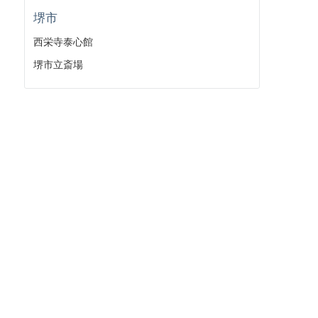
堺市
西栄寺泰心館
堺市立斎場