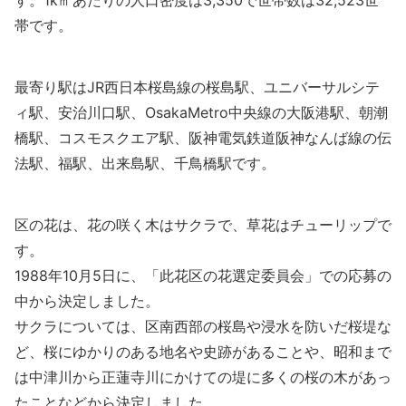
帯です。
最寄り駅はJR西日本
桜島線
の桜島駅、ユニバーサルシテ
ィ駅、安治川口駅、OsakaMetro中央線の大阪港駅、朝潮
橋駅、コスモスクエア駅、
阪神電気鉄道阪神なんば線
の伝
法駅、福駅、出来島駅、千鳥橋駅です。
区の花は、花の咲く木はサクラで、草花はチューリップで
す。
1988年10月5日に、「此花区の花選定委員会」での応募の
中から決定しました。
サクラについては、区南西部の桜島や浸水を防いだ桜堤な
ど、桜にゆかりのある地名や史跡があることや、昭和まで
は中津川から正蓮寺川にかけての堤に多くの桜の木があっ
たことなどから決定しました。