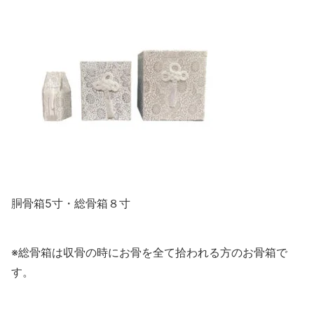
胴骨箱5寸・総骨箱８寸
※総骨箱は収骨の時にお骨を全て拾われる方のお骨箱で
す。