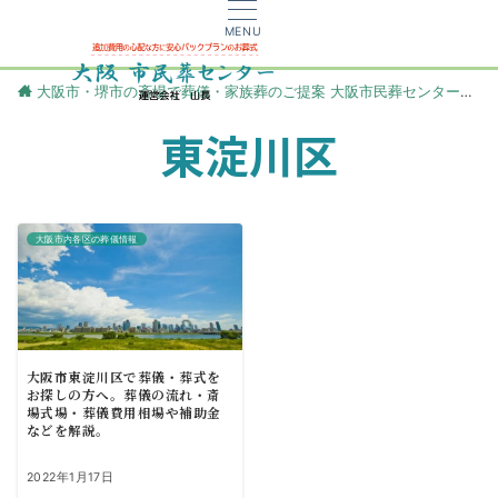
MENU
大阪市・堺市の斎場で葬儀・家族葬のご提案 大阪市民葬センター
更
東淀川区
大阪市内各区の葬儀情報
大阪市東淀川区で葬儀・葬式を
お探しの方へ。葬儀の流れ・斎
場式場・葬儀費用相場や補助金
などを解説。
2022年1月17日