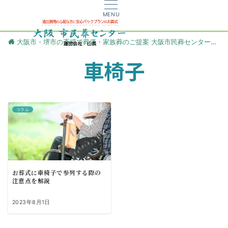
MENU
大阪市・堺市の斎場で葬儀・家族葬のご提案 大阪市民葬センター
更
車椅子
コラム
お葬式に車椅子で参列する際の
注意点を解説
2023年8月1日