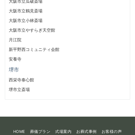
大阪市立瓜破斎場
大阪市立鶴見斎場
大阪市立小林斎場
大阪市立やすらぎ天空館
月江院
新平野西コミュニティ会館
安養寺
堺市
西栄寺泰心館
堺市立斎場
HOME
葬儀プラン
式場案内
お葬式事例
お客様の声