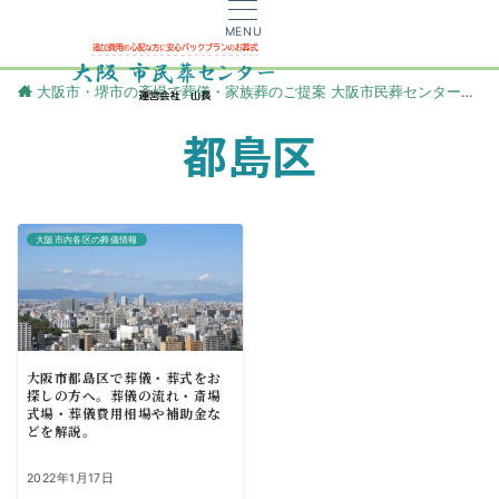
MENU
大阪市・堺市の斎場で葬儀・家族葬のご提案 大阪市民葬センター
更
都島区
大阪市内各区の葬儀情報
大阪市都島区で葬儀・葬式をお
探しの方へ。葬儀の流れ・斎場
式場・葬儀費用相場や補助金な
どを解説。
2022年1月17日