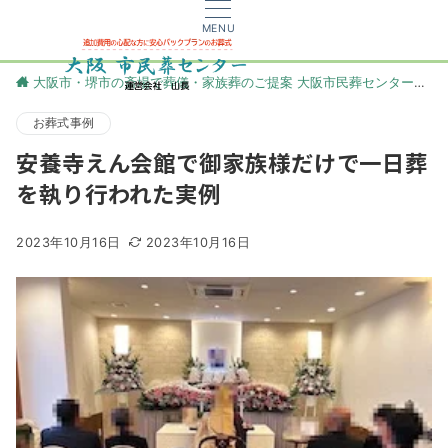
MENU
大阪市・堺市の斎場で葬儀・家族葬のご提案 大阪市民葬センター
更
お葬式事例
安養寺えん会館で御家族様だけで一日葬
を執り行われた実例
2023年10月16日
2023年10月16日