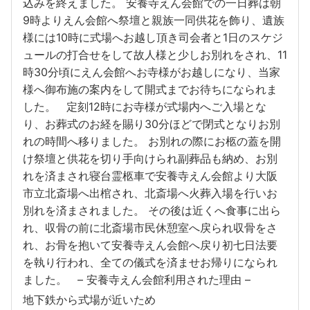
込みを終えました。 安養寺えん会館での一日葬は朝
9時よりえん会館へ祭壇と親族一同供花を飾り、遺族
様には10時に式場へお越し頂き司会者と1日のスケジ
ュールの打合せをして故人様と少しお別れをされ、11
時30分頃にえん会館へお寺様がお越しになり、当家
様へ御布施の案内をして開式までお待ちになられま
した。 定刻12時にお寺様が式場内へご入場とな
り、お葬式のお経を賜り30分ほどで閉式となりお別
れの時間へ移りました。 お別れの際にお柩の蓋を開
け祭壇と供花を切り手向けられ副葬品も納め、お別
れを済まされ寝台霊柩車で安養寺えん会館より大阪
市立北斎場へ出棺され、北斎場へ火葬入場を行いお
別れを済まされました。 その後は近くへ食事に出ら
れ、収骨の前に北斎場市民休憩室へ戻られ収骨をさ
れ、お骨を抱いて安養寺えん会館へ戻り初七日法要
を執り行われ、全ての儀式を済ませお帰りになられ
ました。 – 安養寺えん会館利用された理由 –
地下鉄から式場が近いため