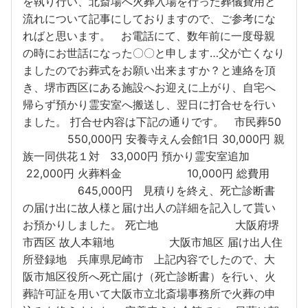
を執り行い、北斎場へ火葬入場を行った葬儀費用と
流れについて記事にしておりますので、ご参考にな
ればと思います。 お電話にて、数年前に一度母親
の時にお世話になった〇〇と申します…父が亡くなり
ましたのでお葬式をお願い出来ますか？と連絡を頂
き、堺市西区にある施設へお迎えに上がり、自宅へ
帰らず預かり霊安室へ搬送し、翌日に打合せを行い
ました。 打合せ内容は下記の通りです。 市民葬50
550,000円 安養寺えん会館1日 30,000円 親
族一同供花１対 33,000円 預かり霊安室追加
22,000円 火葬料金 10,000円 総費用
645,000円 見積りを終え、死亡診断書
の届け出に故人様と届け出人の詳細を記入して貰い
お預かりしました。 死亡地 大阪府堺
市西区 故人本籍地 大阪市旭区 届け出人住
所登録地 兵庫県尼崎市 上記内容でしたので、大
阪市旭区役所へ死亡届け（死亡診断書）を行い、火
葬許可証を用いて大阪市立北斎場事務所で火葬の申