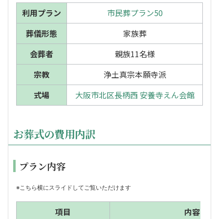
利用プラン
市民葬プラン50
葬儀形態
家族葬
会葬者
親族11名様
宗教
浄土真宗本願寺派
式場
大阪市北区長柄西 安養寺えん会館
お葬式の費用内訳
プラン内容
※こちら横にスライドしてご覧いただけます
項目
内容