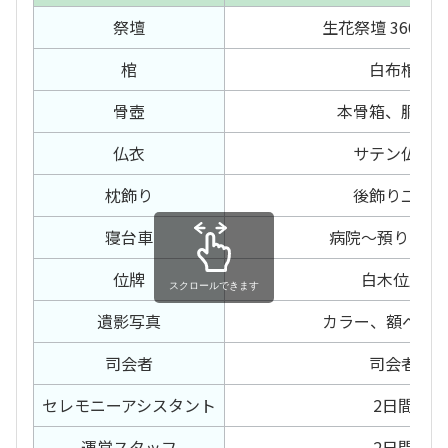
祭壇
生花祭壇 360セ
棺
白布棺
骨壺
本骨箱、胴骨
仏衣
サテン仏衣
枕飾り
後飾り二段
寝台車
病院〜預り霊安
位牌
白木位牌
スクロールできます
遺影写真
カラー、額ベー
司会者
司会者
セレモニー
アシスタント
2日間
運営スタッフ
2日間