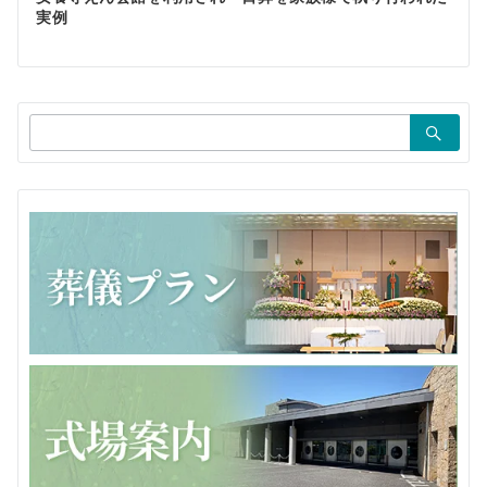
実例
ー
シ
ョ
検
ン
索：