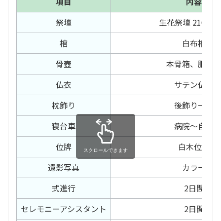
項目
内容
祭壇
生花祭壇 210セ
棺
白布棺
骨壺
本骨箱、胴骨
仏衣
サテン仏衣
枕飾り
後飾り一段
寝台車
病院〜自宅
位牌
白木位牌
スクロールできます
遺影写真
カラー
式進行
2日間
セレモニー
アシスタント
2日間