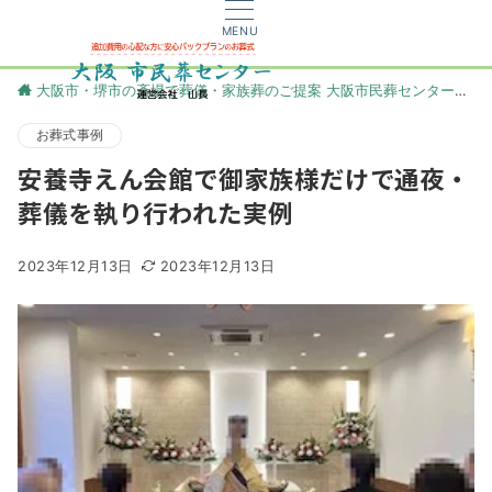
MENU
大阪市・堺市の斎場で葬儀・家族葬のご提案 大阪市民葬センター
更
お葬式事例
安養寺えん会館で御家族様だけで通夜・
葬儀を執り行われた実例
2023年12月13日
2023年12月13日