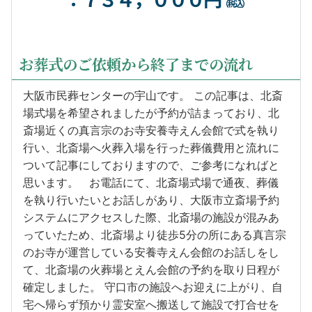
（税込）
お葬式のご依頼から終了までの流れ
大阪市民葬センターの宇山です。 この記事は、北斎
場式場を希望されましたが予約が詰まっており、北
斎場近くの真言宗のお寺安養寺えん会館で式を執り
行い、北斎場へ火葬入場を行った葬儀費用と流れに
ついて記事にしておりますので、ご参考になればと
思います。 お電話にて、北斎場式場で通夜、葬儀
を執り行いたいとお話しがあり、大阪市立斎場予約
システムにアクセスした際、北斎場の施設が混みあ
っていたため、北斎場より徒歩5分の所にある真言宗
のお寺が運営している安養寺えん会館のお話しをし
て、北斎場の火葬場とえん会館の予約を取り日程が
確定しました。 守口市の施設へお迎えに上がり、自
宅へ帰らず預かり霊安室へ搬送して施設で打合せを