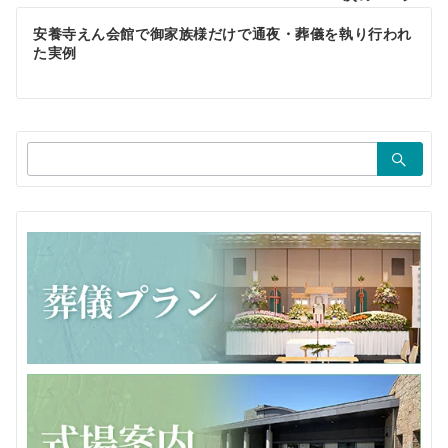
ビ
ゲ
安養寺えん会館で御家族様だけで通夜・葬儀を執り行われ
た実例
ー
シ
ョ
検
ン
索：