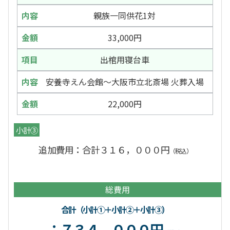
親族一同供花1対
33,000円
出棺用寝台車
安養寺えん会館～大阪市立北斎場 火葬入場
22,000円
小計③
追加費用：合計３１６，０００円
（税込）
総費用
合計（小計①＋小計②＋小計③）
：７３４，０００円