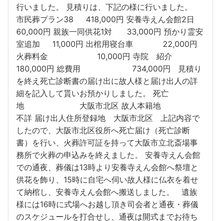
行いました。 見積りは、下記の様に行いました。
市民葬プラン38 418,000円 安養寺えん会館2日
60,000円 親族一同供花1対 33,000円 預かり霊安
室追加 11,000円 出棺用寝台車 22,000円
火葬料金 10,000円 寺院 紹介
180,000円 総費用 734,000円 見積り
を終え死亡診断書の届け出に故人様と届け出人の詳
細を記入して貰いお預かりしました。 死亡
地 大阪市北区 故人本籍地
不詳 届け出人住所登録地 大阪市北区 上記内容で
したので、大阪市北区役所へ死亡届け（死亡診断
書）を行い、火葬許可証を持って大阪市立北斎場事
務所で火葬の申込みを終えました。 安養寺えん会館
での通夜、葬儀は13時より安養寺えん会館へ祭壇と
供花を飾り、15時に自宅へ伺い故人様に仏衣を着せ
て納棺し、安養寺えん会館へ搬送しました。 遺族
様には16時に式場へお越し頂き司会者と通夜・葬儀
のスケジュールを打合せし、通夜は開式までお待ち