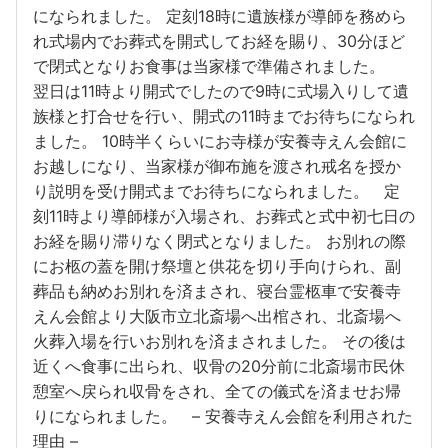
になられました。 定刻18時に遺族様が導師を務めら
れ式場内でお葬式を開式してお経を賜り、30分ほど
で閉式となりお食事は当家様で準備されました。
翌日は11時より開式でしたので9時に式場入りして遺
族様と打合せを行い、開式の11時までお待ちになられ
ました。 10時半くらいにお寺様が安養寺えん会館に
お越しになり、当家様が御布施を渡され戒名を授か
り説明を受け開式までお待ちになられました。 定
刻11時より導師様が入場され、お葬式と式中初七日の
お経を賜り滞りなく閉式となりました。 お別れの際
にお柩の蓋を開け祭壇と供花を切り手向けられ、副
葬品も納めお別れを済まされ、寝台霊柩車で安養寺
えん会館より大阪市立北斎場へ出棺され、北斎場へ
火葬入場を行いお別れを済まされました。 その後は
近くへ食事に出られ、収骨の20分前に北斎場市民休
憩室へ戻られ収骨をされ、全ての儀式を済ませお帰
りになられました。 – 安養寺えん会館を利用された
理由 –