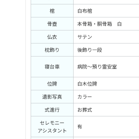
棺
白布棺
骨壺
本骨箱・胴骨箱 白
仏衣
サテン
枕飾り
後飾り一段
寝台車
病院～預り霊安室
位牌
白木位牌
遺影写真
カラー
式進行
お葬式
セレモニー
有
アシスタント