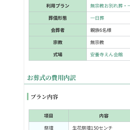
利用プラン
無宗教お別れ葬・一
葬儀形態
一日葬
会葬者
親族6名様
宗教
無宗教
式場
安養寺えん会館
お葬式の費用内訳
プラン内容
項目
内容
祭壇
生花祭壇150センチ