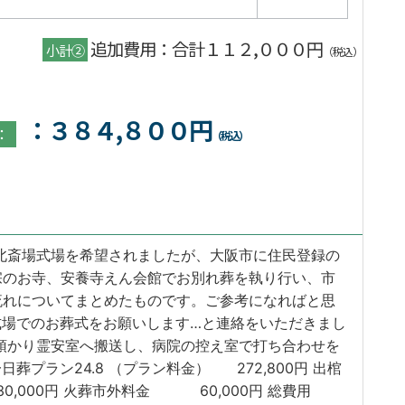
追加費用：合計１１２,０００円
小計②
（税込）
：３８４,８００円
：
（税込）
北斎場式場を希望されましたが、大阪市に住民登録の
宗のお寺、安養寺えん会館でお別れ葬を執り行い、市
流れについてまとめたものです。ご参考になればと思
式場でのお葬式をお願いします…と連絡をいただきまし
預かり霊安室へ搬送し、病院の控え室で打ち合わせを
プラン24.8 （プラン料金） 272,800円 出棺
30,000円 火葬市外料金 60,000円 総費用