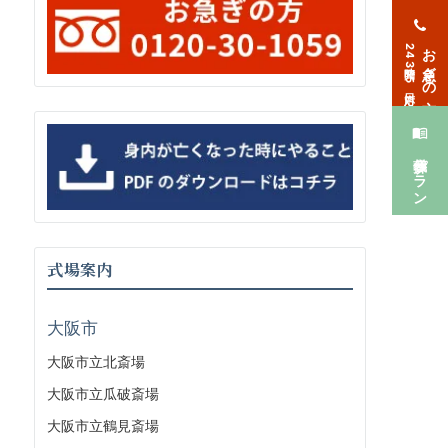
お急ぎの方
24時間365日対応
葬儀プラン
式場案内
大阪市
大阪市立北斎場
大阪市立瓜破斎場
大阪市立鶴見斎場