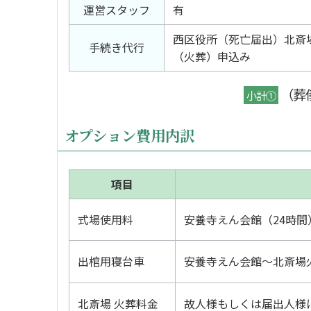
運営スタッフ
有
西区役所（死亡届出）北斎
手続き代行
（火葬）申込み
（葬
小計①
オプション費用内訳
項目
式場使用料
安養寺えん会館（24時間
出棺用寝台車
安養寺えん会館～北斎場
北斎場 火葬料金
故人様もしくは届出人様