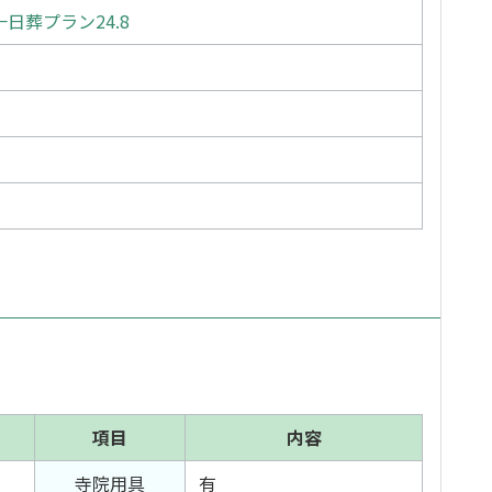
日葬プラン24.8
項目
内容
寺院用具
有