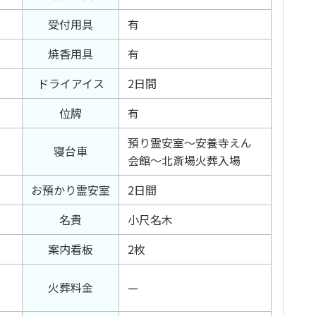
受付用具
有
焼香用具
有
ドライアイス
2日間
位牌
有
預り霊安室～安養寺えん
寝台車
会館～北斎場火葬入場
お預かり霊安室
2日間
名貴
小尺名木
案内看板
2枚
火葬料金
—