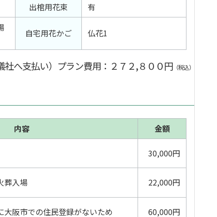
出棺用花束
有
場
自宅用花かご
仏花1
儀社へ支払い）プラン費用
：２７２,８００円
（税込）
内容
金額
）
30,000円
火葬入場
22,000円
に大阪市での住民登録がないため
60,000円