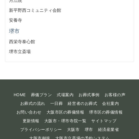
月江院
新平野西コミュニティ会館
安養寺
堺市
西栄寺泰心館
堺市立斎場
HOME
葬儀プラン
式場案内
お葬式事例
お客様の声
お葬式の流れ
一日葬
経営者のお葬式
会社案内
お問い合わせ
大阪市区の葬儀情報
堺市区の葬儀情報
更新情報
大阪市・堺市寺院一覧
サイトマップ
プライバシーポリシー
大阪市
堺市
経済産業省
大阪市例規
大阪市立斎場の予約システム