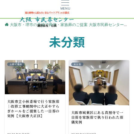
MENU
大阪市・堺市の斎場で葬儀・家族葬のご提案 大阪市民葬センター
更
未分類
お葬式事例
未分類
大阪市立小林斎場で行う家族葬
｜改修工事期間中に大正やすら
ぎホールをご提案した一日葬の
大阪市城東区にある真照寺で一
実例【大阪市大正区】
日葬を家族葬で執り行われた葬
儀実例