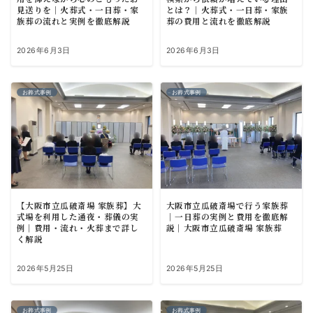
見送りを｜火葬式・一日葬・家
とは？｜火葬式・一日葬・家族
族葬の流れと実例を徹底解説
葬の費用と流れを徹底解説
2026年6月3日
2026年6月3日
お葬式事例
お葬式事例
【大阪市立瓜破斎場 家族葬】大
大阪市立瓜破斎場で行う家族葬
式場を利用した通夜・葬儀の実
｜一日葬の実例と費用を徹底解
例｜費用・流れ・火葬まで詳し
説｜大阪市立瓜破斎場 家族葬
く解説
2026年5月25日
2026年5月25日
お葬式事例
お葬式事例