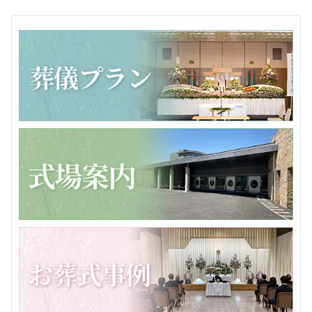
ジ
送
り