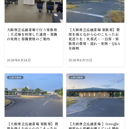
大阪市立瓜破斎場で行う家族葬
【大阪市立瓜破斎場 家族葬】費
｜大式場を利用した通夜・葬儀
用を抑えながら心のこもったお
の実例と葬儀費用のご案内
見送りを｜火葬式・一日葬・家
族葬の費用・流れ・実例・Q&A
を説明
2026年6月24日
2026年6月13日
お葬式事例
お葬式事例
【大阪市立瓜破斎場 家族葬】費
【大阪市立瓜破斎場 】Google
用を抑えながら心のこもったお
検索から依頼が増えている理由