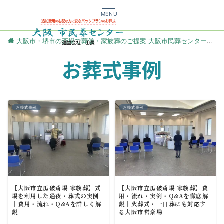
MENU
大阪市・堺市の斎場で葬儀・家族葬のご提案 大阪市民葬センター
更
お葬式事例
お葬式事例
お葬式事例
【大阪市立瓜破斎場 家族葬】式
【大阪市立瓜破斎場 家族葬】費
場を利用した通夜・葬式の実例
用・流れ・実例・Q&Aを徹底解
｜費用・流れ・Q&Aを詳しく解
説｜火葬式・一日葬にも対応す
説
る大阪市営斎場