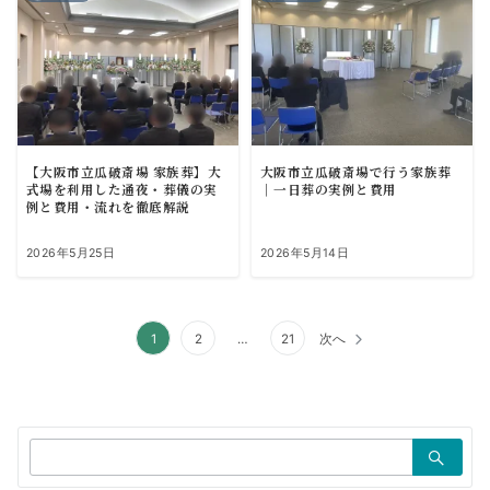
【大阪市立瓜破斎場 家族葬】大
大阪市立瓜破斎場で行う家族葬
式場を利用した通夜・葬儀の実
｜一日葬の実例と費用
例と費用・流れを徹底解説
2026年5月25日
2026年5月14日
投
1
2
…
21
次へ
稿
の
ペ
検
索：
ー