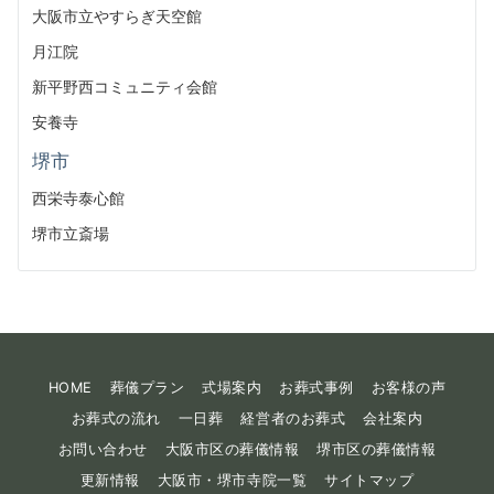
大阪市立やすらぎ天空館
月江院
新平野西コミュニティ会館
安養寺
堺市
西栄寺泰心館
堺市立斎場
HOME
葬儀プラン
式場案内
お葬式事例
お客様の声
お葬式の流れ
一日葬
経営者のお葬式
会社案内
お問い合わせ
大阪市区の葬儀情報
堺市区の葬儀情報
更新情報
大阪市・堺市寺院一覧
サイトマップ