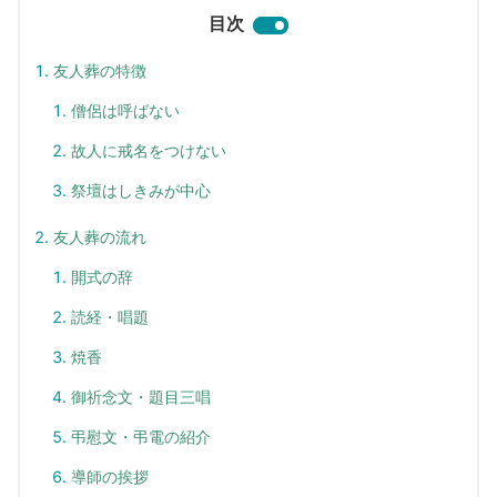
目次
友人葬の特徴
僧侶は呼ばない
故人に戒名をつけない
祭壇はしきみが中心
友人葬の流れ
開式の辞
読経・唱題
焼香
御祈念文・題目三唱
弔慰文・弔電の紹介
導師の挨拶