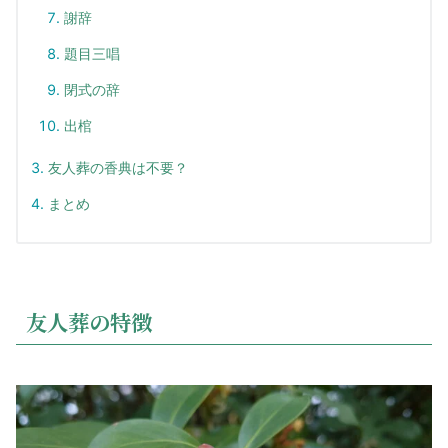
謝辞
題目三唱
閉式の辞
出棺
友人葬の香典は不要？
まとめ
友人葬の特徴