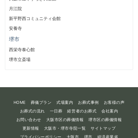
月江院
新平野西コミュニティ会館
安養寺
堺市
西栄寺泰心館
堺市立斎場
HOME
葬儀プラン
式場案内
お葬式事例
お客様の声
お葬式の流れ
一日葬
経営者のお葬式
会社案内
お問い合わせ
大阪市区の葬儀情報
堺市区の葬儀情報
更新情報
大阪市・堺市寺院一覧
サイトマップ
プライバシーポリシー
大阪市
堺市
経済産業省