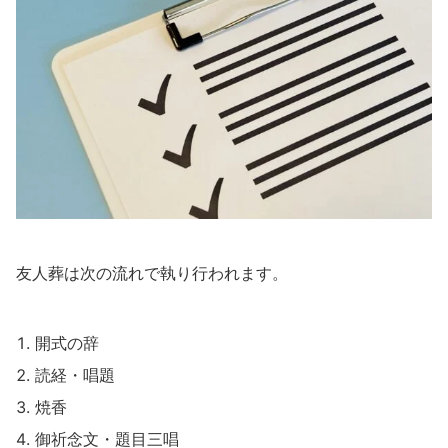
友人葬は次の流れで執り行われます。
開式の辞
読経・唱題
焼香
御祈念文・題目三唱