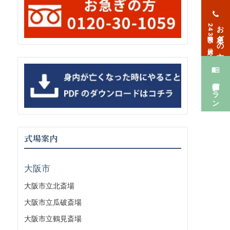
お急ぎの方
24時間365日対応
葬儀プラン
式場案内
大阪市
大阪市立北斎場
大阪市立瓜破斎場
大阪市立鶴見斎場