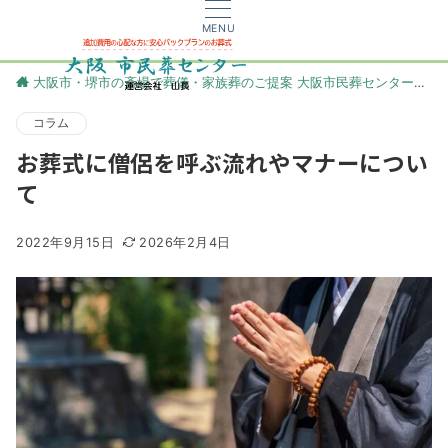
MENU
大阪市・堺市の斎場で葬儀・家族葬のご提案 大阪市民葬センター
更
コラム
お葬式に僧侶を呼ぶ流れやマナーについ
て
2022年9月15日
2026年2月4日