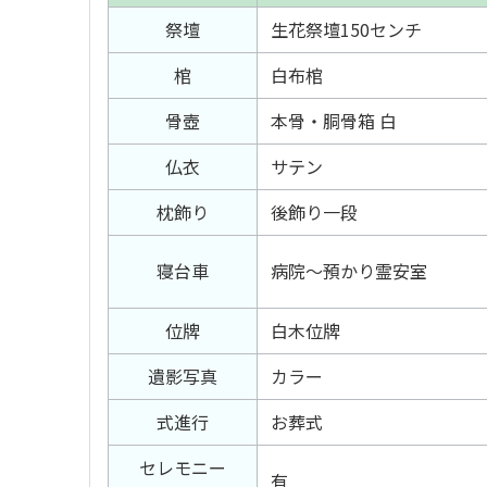
祭壇
生花祭壇150センチ
棺
白布棺
骨壺
本骨・胴骨箱 白
仏衣
サテン
枕飾り
後飾り一段
寝台車
病院～預かり霊安室
位牌
白木位牌
遺影写真
カラー
式進行
お葬式
セレモニー
有