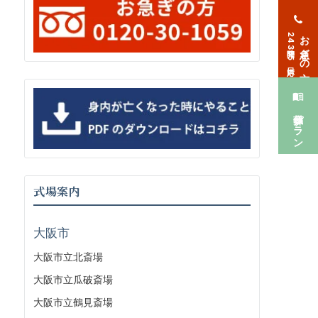
お急ぎの方
24時間365日対応
葬儀プラン
式場案内
大阪市
大阪市立北斎場
大阪市立瓜破斎場
大阪市立鶴見斎場