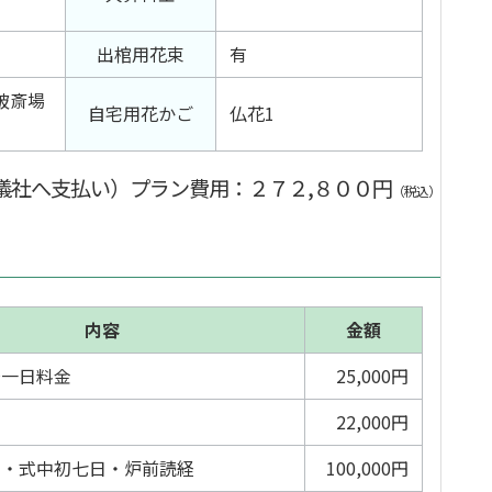
出棺用花束
有
破斎場
自宅用花かご
仏花1
儀社へ支払い）プラン費用
：２７２,８００円
（税込）
内容
金額
場一日料金
25,000円
22,000円
名・式中初七日・炉前読経
100,000円