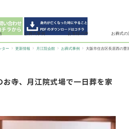
内
お葬式事例
お客様の声
お葬式の
ンター
更新情報
月江院会館
お葬式事例
大阪市住吉区長居西の曹洞
のお寺、月江院式場で一日葬を家