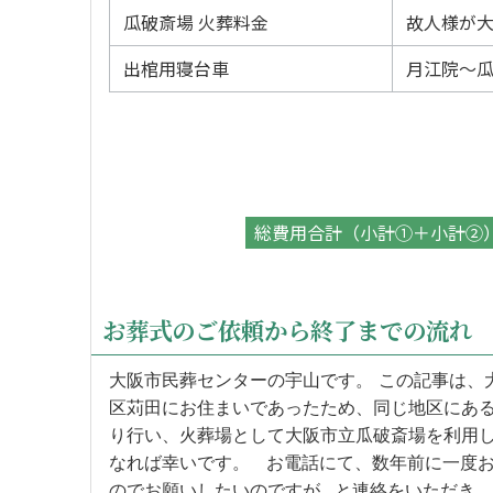
瓜破斎場 火葬料金
故人様が
出棺用寝台車
月江院～
総費用合計（小計①＋小計②
お葬式のご依頼から終了までの流れ
大阪市民葬センターの宇山です。 この記事は、
区苅田にお住まいであったため、同じ地区にあ
り行い、火葬場として大阪市立瓜破斎場を利用
なれば幸いです。 お電話にて、数年前に一度
のでお願いしたいのですが…と連絡をいただき