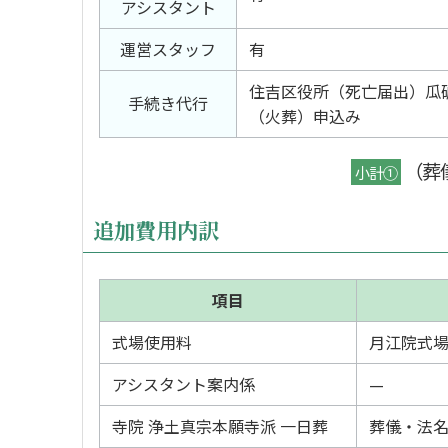
アシスタント
運営スタッフ
有
住吉区役所（死亡届出）瓜
手続き代行
（火葬）申込み
（葬
小計①
追加費用内訳
項目
式場使用料
月江院式
アシスタント案内係
—
寺院 浄土真宗本願寺派 一日葬
葬儀・法