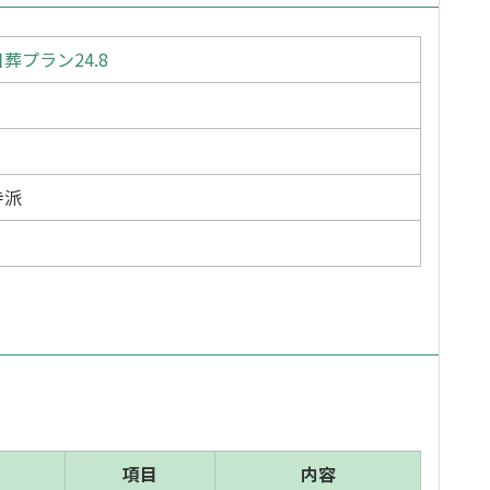
葬プラン24.8
寺派
項目
内容