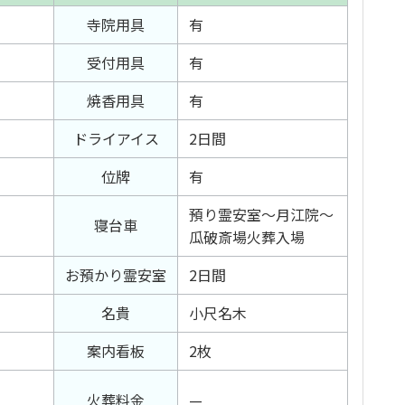
寺院用具
有
受付用具
有
焼香用具
有
ドライアイス
2日間
位牌
有
預り霊安室～月江院～
寝台車
瓜破斎場火葬入場
お預かり霊安室
2日間
名貴
小尺名木
案内看板
2枚
火葬料金
—