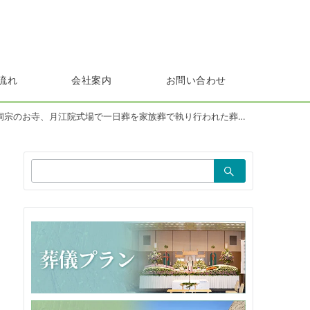
流れ
会社案内
お問い合わせ
宗のお寺、月江院式場で一日葬を家族葬で執り行われた葬儀実例
検
索：