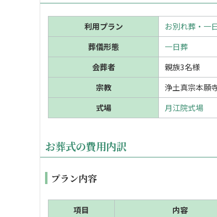
利用プラン
お別れ葬・一日
葬儀形態
一日葬
会葬者
親族3名様
宗教
浄土真宗本願
式場
月江院式場
お葬式の費用内訳
プラン内容
項目
内容