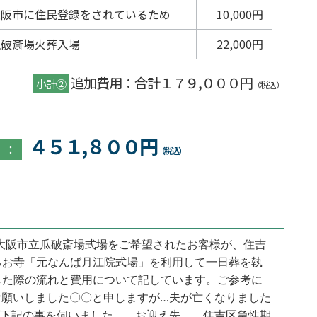
大阪市に住民登録をされているため
10,000円
瓜破斎場火葬入場
22,000円
追加費用：合計１７９,０００円
小計②
（税込）
４５１,８００円
）：
（税込）
大阪市立瓜破斎場式場をご希望されたお客様が、住吉
るお寺「元なんば月江院式場」を利用して一日葬を執
した際の流れと費用について記しています。ご参考に
お願いしました〇〇と申しますが…夫が亡くなりました
、下記の事を伺いました。 お迎え先 住吉区急性期