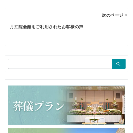
ナ
ビ
次のページ
ゲ
月江院会館をご利用されたお客様の声
ー
シ
ョ
検
ン
索：