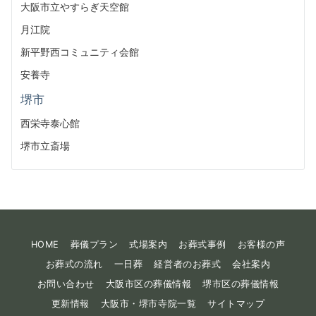
大阪市立やすらぎ天空館
月江院
新平野西コミュニティ会館
安養寺
堺市
西栄寺泰心館
堺市立斎場
HOME
葬儀プラン
式場案内
お葬式事例
お客様の声
お葬式の流れ
一日葬
経営者のお葬式
会社案内
お問い合わせ
大阪市区の葬儀情報
堺市区の葬儀情報
更新情報
大阪市・堺市寺院一覧
サイトマップ