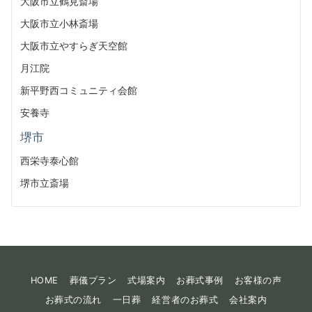
大阪市立鶴見斎場
大阪市立小林斎場
大阪市立やすらぎ天空館
月江院
新平野西コミュニティ会館
安養寺
堺市
西栄寺泰心館
堺市立斎場
HOME
葬儀プラン
式場案内
お葬式事例
お客様の声
お葬式の流れ
一日葬
経営者のお葬式
会社案内