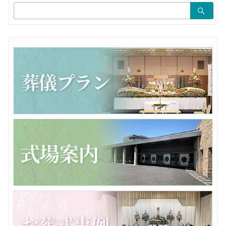
検
ン
索：