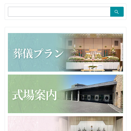
ョ
検
ン
索：