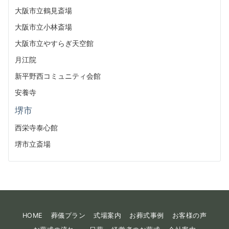
大阪市立鶴見斎場
大阪市立小林斎場
大阪市立やすらぎ天空館
月江院
新平野西コミュニティ会館
安養寺
堺市
西栄寺泰心館
堺市立斎場
HOME
葬儀プラン
式場案内
お葬式事例
お客様の声