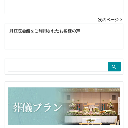
稿
ナ
ビ
次のページ
ゲ
月江院会館をご利用されたお客様の声
ー
シ
ョ
検
ン
索：