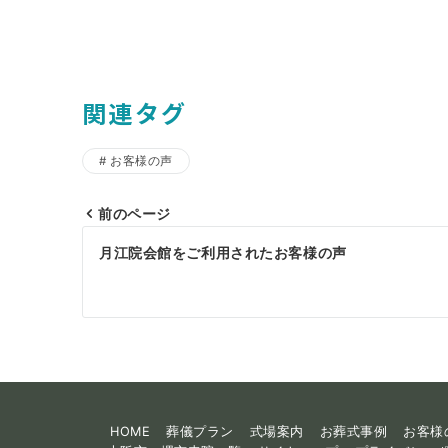
関連タグ
お客様の声
前のページ
投
月江院会館をご利用されたお客様の声
稿
ナ
ビ
ゲ
ー
HOME
葬儀プラン
式場案内
お葬式事例
お客様
シ