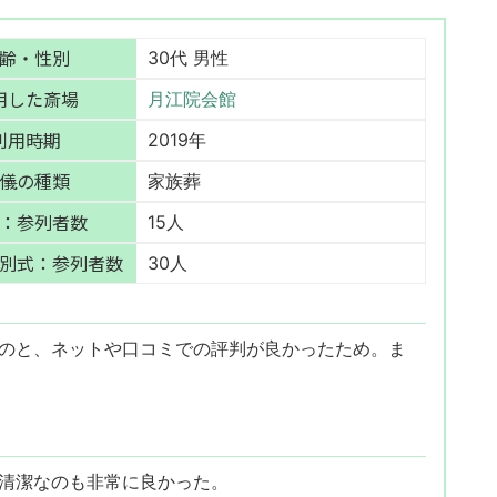
齢・性別
30代 男性
用した斎場
月江院会館
利用時期
2019年
儀の種類
家族葬
：参列者数
15人
別式：参列者数
30人
のと、ネットや口コミでの評判が良かったため。ま
清潔なのも非常に良かった。