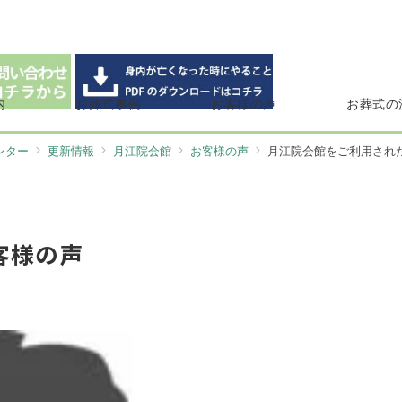
内
お葬式事例
お客様の声
お葬式の
ンター
更新情報
月江院会館
お客様の声
月江院会館をご利用され
客様の声