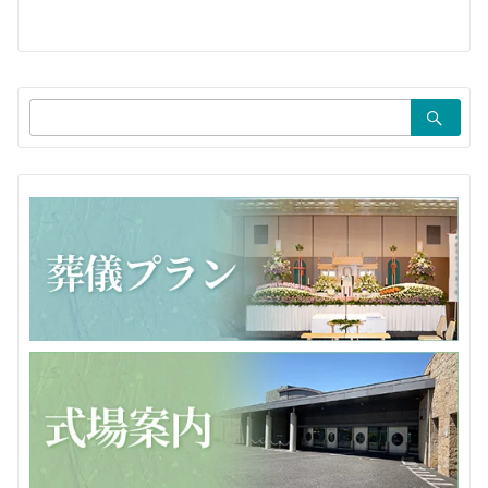
ー
シ
ョ
検
ン
索：