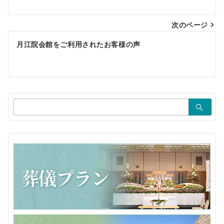
ナ
ビ
次のページ
ゲ
月江院会館をご利用されたお客様の声
ー
シ
ョ
検
ン
索：