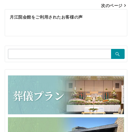
ビ
次のページ
ゲ
月江院会館をご利用されたお客様の声
ー
シ
ョ
検
ン
索：