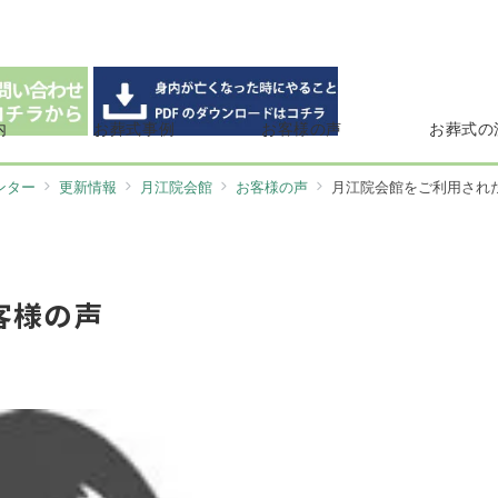
内
お葬式事例
お客様の声
お葬式の
ンター
更新情報
月江院会館
お客様の声
月江院会館をご利用され
客様の声