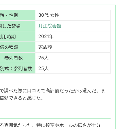
齢・性別
30代 女性
用した斎場
月江院会館
利用時期
2021年
儀の種類
家族葬
：参列者数
25人
別式：参列者数
25人
で調べた際に口コミで高評価だったから選んだ。ま
信頼できると感じた。
る雰囲気だった。特に控室やホールの広さが十分