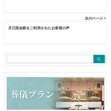
稿
ナ
ビ
次のページ
ゲ
月江院会館をご利用されたお客様の声
ー
シ
ョ
検
ン
索：