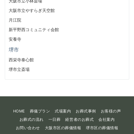
大阪市立小林斎場
大阪市立やすらぎ天空館
月江院
新平野西コミュニティ会館
安養寺
堺市
西栄寺泰心館
堺市立斎場
HOME
葬儀プラン
式場案内
お葬式事例
お客様の声
お葬式の流れ
一日葬
経営者のお葬式
会社案内
お問い合わせ
大阪市区の葬儀情報
堺市区の葬儀情報