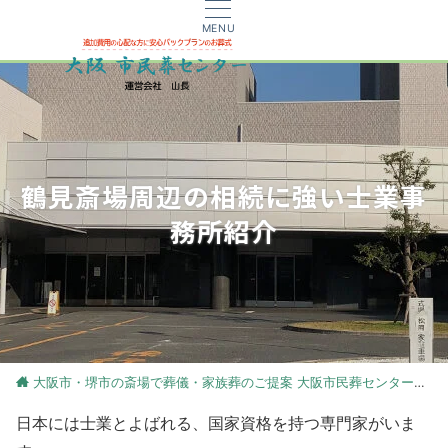
MENU
鶴見斎場周辺の相続に強い士業事
務所紹介
大阪市・堺市の斎場で葬儀・家族葬のご提案 大阪市民葬センター
式
日本には士業とよばれる、国家資格を持つ専門家がいま