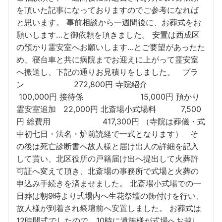
を頂いた記事になっておりますのでご参考になれば
と思います。 事前相談から一週間後に、お葬式をお
願いします…と御依頼を頂きました。 安置は西成区
の預かり霊安室へお願いします…とご要望があったた
め、寝台車と共に病院までお迎えに上がって霊安室
へ搬送し、下記の通りお見積りをしました。 プラ
ン 272,800円 寺院紹介
100,000円 接待係 15,000円 預かり
霊安室追加 22,000円 北斎場小式場料 7,500
円 総費用 417,300円 （寺院は葬儀・式
中初七日・法名・炉前読経で一式となります） そ
の後は死亡診断書へ故人様と届け出人の詳細を記入
して貰い、北区役所の戸籍届け出へ提出して火葬許
可証へ変えて頂き、北斎場の事務所で式場と火葬の
申込み手続きを済ませました。 北斎場小式場での一
日葬は朝9時より式場内へ生花祭壇の飾付けを行い、
故人様が到着され祭壇前へ安置しました。 お葬式は
12時開式でしたので、10時に遺族様が式場へお越し