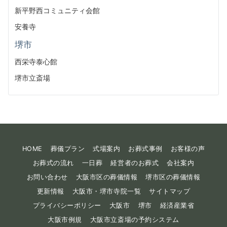
新平野西コミュニティ会館
安養寺
堺市
西栄寺泰心館
堺市立斎場
HOME
葬儀プラン
式場案内
お葬式事例
お客様の声
お葬式の流れ
一日葬
経営者のお葬式
会社案内
お問い合わせ
大阪市区の葬儀情報
堺市区の葬儀情報
更新情報
大阪市・堺市寺院一覧
サイトマップ
プライバシーポリシー
大阪市
堺市
経済産業省
大阪市例規
大阪市立斎場の予約システム