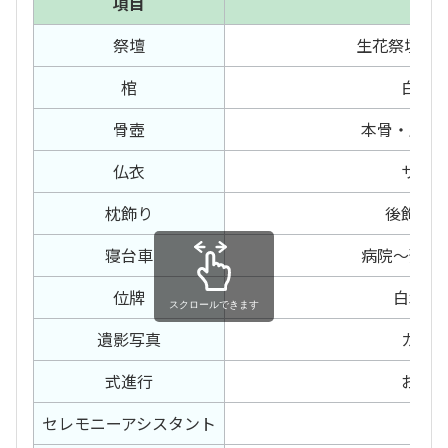
項目
内容
祭壇
生花祭壇15
棺
白布
骨壺
本骨・胴骨
仏衣
サテ
枕飾り
後飾り
寝台車
病院～預り
位牌
白木位
スクロールできます
遺影写真
カラ
式進行
お葬
セレモニー
アシスタント
有