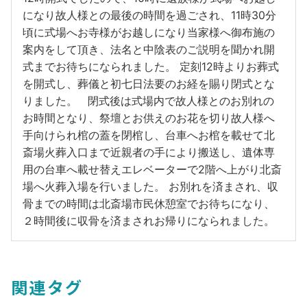
になり故人様との最後の時間を過ごされ、11時30分
頃に式場へお寺様がお越しになり当家様へ御布施の
案内をして頂き、法名と中陰表のご説明を聞かれ開
式までお待ちになられました。 定刻12時よりお葬式
を開式し、葬儀と初七日法要のお経を賜り閉式とな
りました。 閉式後は式場内で故人様とのお別れの
お時間となり、祭壇とお供えのお花を切り故人様へ
手向けられ棺の蓋を閉棺し、台車へお棺を載せて北
斎場火葬入口まで近親者の手により搬送し、遺体専
用の台車へ載せ替えエレベーターで2階へ上がり北斎
場へ火葬入場を行いました。 お別れを済まされ、収
骨までの時間は北斎場市民休憩室でお待ちになり、
２時間後に収骨を済まされお帰りになられました。
関連タグ