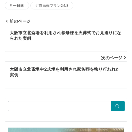
一日葬
市民葬プラン24.8
前のページ
投
大阪市立北斎場を利用され叔母様を火葬式でお見送りにな
稿
られた実例
ナ
ビ
次のページ
ゲ
大阪市立北斎場中2式場を利用され家族葬を執り行われた
実例
ー
シ
ョ
検
ン
索：