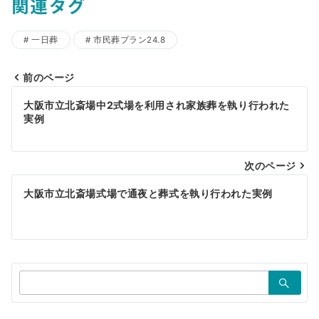
関連タグ
一日葬
市民葬プラン24.8
前のページ
投
大阪市立北斎場中2式場を利用され家族葬を執り行われた
稿
実例
ナ
ビ
次のページ
ゲ
大阪市立北斎場式場で通夜と葬式を執り行われた実例
ー
シ
ョ
検
ン
索：