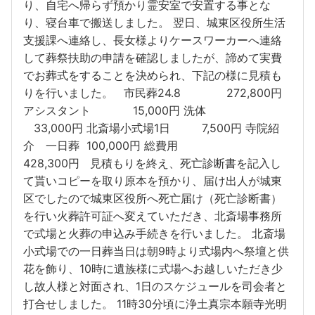
り、自宅へ帰らず預かり霊安室で安置する事とな
り、寝台車で搬送しました。 翌日、城東区役所生活
支援課へ連絡し、長女様よりケースワーカーへ連絡
して葬祭扶助の申請を確認しましたが、諦めて実費
でお葬式をすることを決められ、下記の様に見積も
りを行いました。 市民葬24.8 272,800円
アシスタント 15,000円 洗体
33,000円 北斎場小式場1日 7,500円 寺院紹
介 一日葬 100,000円 総費用
428,300円 見積もりを終え、死亡診断書を記入し
て貰いコピーを取り原本を預かり、届け出人が城東
区でしたので城東区役所へ死亡届け（死亡診断書）
を行い火葬許可証へ変えていただき、北斎場事務所
で式場と火葬の申込み手続きを行いました。 北斎場
小式場での一日葬当日は朝9時より式場内へ祭壇と供
花を飾り、10時に遺族様に式場へお越しいただき少
し故人様と対面され、1日のスケジュールを司会者と
打合せしました。 11時30分頃に浄土真宗本願寺光明