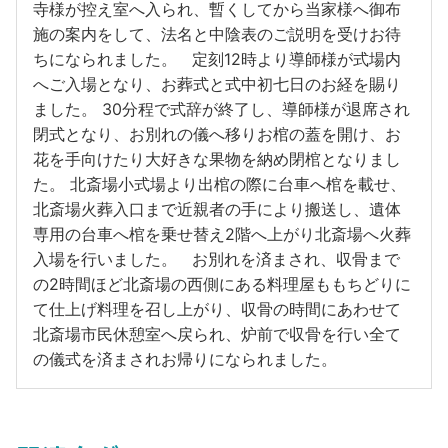
寺様が控え室へ入られ、暫くしてから当家様へ御布
施の案内をして、法名と中陰表のご説明を受けお待
ちになられました。 定刻12時より導師様が式場内
へご入場となり、お葬式と式中初七日のお経を賜り
ました。 30分程で式辞が終了し、導師様が退席され
閉式となり、お別れの儀へ移りお棺の蓋を開け、お
花を手向けたり大好きな果物を納め閉棺となりまし
た。 北斎場小式場より出棺の際に台車へ棺を載せ、
北斎場火葬入口まで近親者の手により搬送し、遺体
専用の台車へ棺を乗せ替え2階へ上がり北斎場へ火葬
入場を行いました。 お別れを済まされ、収骨まで
の2時間ほど北斎場の西側にある料理屋ももちどりに
て仕上げ料理を召し上がり、収骨の時間にあわせて
北斎場市民休憩室へ戻られ、炉前で収骨を行い全て
の儀式を済まされお帰りになられました。