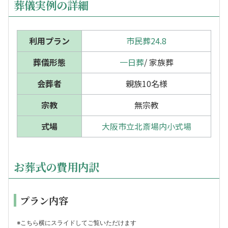
葬儀実例の詳細
利用プラン
市民葬24.8
葬儀形態
一日葬
/ 家族葬
会葬者
親族10名様
宗教
無宗教
式場
大阪市立北斎場内小式場
お葬式の費用内訳
プラン内容
※こちら横にスライドしてご覧いただけます