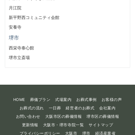
月江院
新平野西コミュニティ会館
安養寺
堺市
西栄寺泰心館
堺市立斎場
HOME
葬儀プラン
式場案内
お葬式事例
お客様の声
お葬式の流れ
一日葬
経営者のお葬式
会社案内
お問い合わせ
大阪市区の葬儀情報
堺市区の葬儀情報
更新情報
大阪市・堺市寺院一覧
サイトマップ
プライバシーポリシー
大阪市
堺市
経済産業省