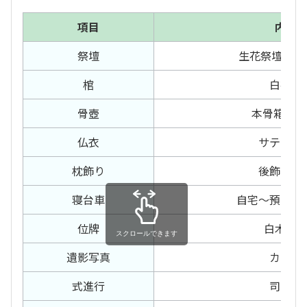
項目
内容
祭壇
生花祭壇150
棺
白布棺
骨壺
本骨箱 胴
仏衣
サテン仏
枕飾り
後飾り二
寝台車
自宅～預かり
位牌
白木位
スクロールできます
遺影写真
カラー
式進行
司会者