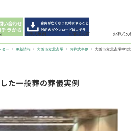
内
お葬式事例
お客様の声
お葬式の
ンター
更新情報
大阪市立北斎場
お葬式事例
大阪市立北斎場中1
用した一般葬の葬儀実例