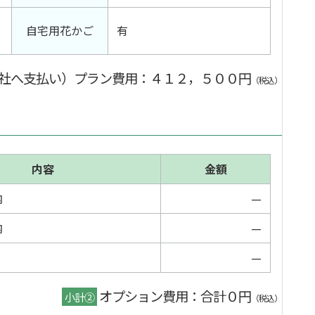
自宅用花かご
有
社へ支払い）プラン費用
：４１２，５００円
（税込）
内容
金額
内
—
内
—
—
オプション費用：合計０円
小計②
（税込）