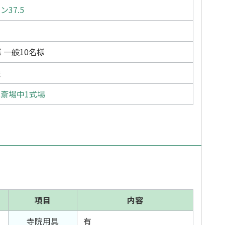
37.5
 一般10名様
派
斎場中1式場
項目
内容
寺院用具
有