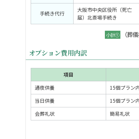
大阪市中央区役所（死亡
手続き代行
届）北斎場手続き
（葬儀
小計①
オプション費用内訳
項目
通夜供養
15個プラン
当日供養
15個プラン
会葬礼状
簡易礼状