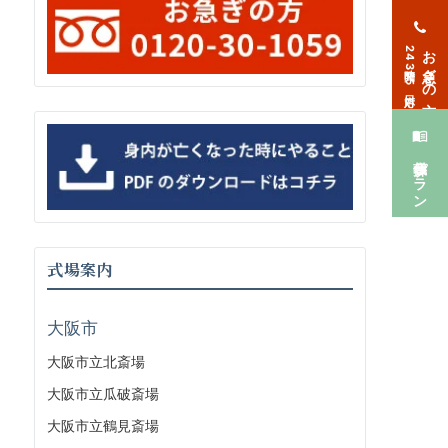
お急ぎの方
24時間365日対応
葬儀プラン
式場案内
大阪市
大阪市立北斎場
大阪市立瓜破斎場
大阪市立鶴見斎場