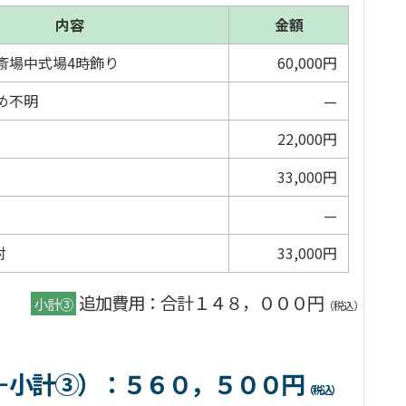
内容
金額
斎場中式場4時飾り
60,000円
め不明
—
22,000円
33,000円
—
対
33,000円
追加費用：合計１４８，０００円
小計③
（税込）
＋小計③）
：５６０，５００円
（税込）