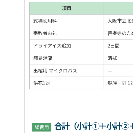
項目
式場使用料
大阪市立北
宗教者お礼
菩提寺のた
ドライアイス追加
2日間
簡易湯灌
清拭
出棺用 マイクロバス
—
供花1対
親族一同 1
合計（小計①＋小計②
総費用