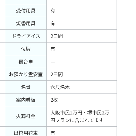
受付用具
有
焼香用具
有
ドライアイス
2日間
位牌
有
寝台車
—
お預かり霊安室
2日間
名貴
六尺名木
案内看板
2枚
大阪市民1万円・堺市民2万
火葬料金
円プランに含まれてます
出棺用花束
有