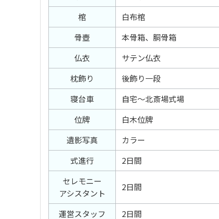
棺
白布棺
骨壺
本骨箱、胴骨箱
仏衣
サテン仏衣
枕飾り
後飾り一段
寝台車
自宅～北斎場式場
位牌
白木位牌
遺影写真
カラー
式進行
2日間
セレモニー
2日間
アシスタント
運営スタッフ
2日間