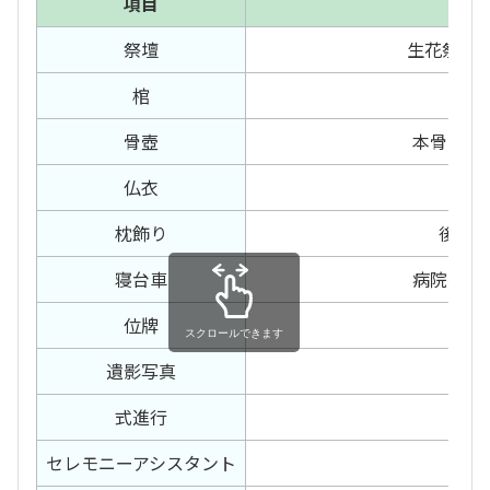
項目
内
祭壇
生花祭壇1
棺
白
骨壺
本骨・胴
仏衣
サ
枕飾り
後飾
寝台車
病院～預
位牌
白木
スクロールできます
遺影写真
カ
式進行
お
セレモニー
アシスタント