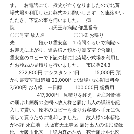
す。 お電話にて、叔父が亡くなりましたので北斎
場式場を利用したお葬式をお願いします…と連絡をい
ただき、下記の事を伺いました。 病
院 四天王寺病院 部屋番号
〇〇号室 故人名 〇〇様 お帰り
先 預かり霊安室 １時間くらいで病院へ
お迎えに上がり、遺族様と預かり霊安室で合流し、
霊安室のロビーで下記の様に北斎場小式場を利用し
たお葬式の見積りを行いました。 市民葬24.8
272,800円 アシスタント1日 15,000円 預
かり霊安室1日追加 22,000円 北斎場小式場1日料金
7,500円 お寺様 一日葬 100,000円 総費用
417,300円 見積りを終え、死亡診断書
の届け出箇所の空欄へ故人様と届け出人の詳細を記
入して貰い、原本のコピーを撮りお客様へ手元に保
管して貰うために返却しました。 故人様の本籍地
が不詳 死亡地 大阪市天王寺区 届け出人の住民登録
地 大阪市北区 上記内容のため、死亡届けを北区