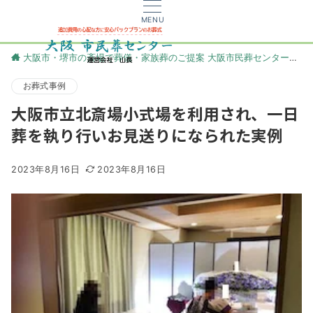
MENU
大阪市・堺市の斎場で葬儀・家族葬のご提案 大阪市民葬センター
更
お葬式事例
大阪市立北斎場小式場を利用され、一日
葬を執り行いお見送りになられた実例
2023年8月16日
2023年8月16日