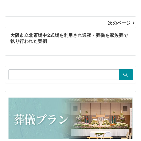
稿
ナ
ビ
次のページ
ゲ
大阪市立北斎場中2式場を利用され通夜・葬儀を家族葬で
執り行われた実例
ー
シ
ョ
検
ン
索：