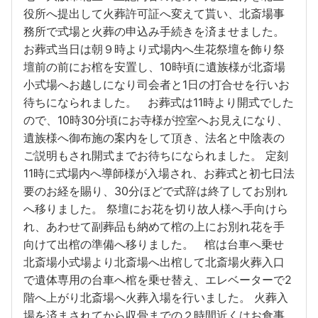
役所へ提出して火葬許可証へ変えて貰い、北斎場事
務所で式場と火葬の申込み手続きを済ませました。
お葬式当日は朝９時より式場内へ生花祭壇を飾り祭
壇前の前にお棺を安置し、10時頃に遺族様が北斎場
小式場へお越しになり司会者と1日の打合せを行いお
待ちになられました。 お葬式は11時より開式でした
ので、10時30分頃にお寺様が控室へお見えになり、
遺族様へ御布施の案内をして頂き、法名と中陰表の
ご説明もされ開式までお待ちになられました。 定刻
11時に式場内へ導師様が入場され、お葬式と初七日法
要のお経を賜り、30分ほどで式辞は終了してお別れ
へ移りました。 祭壇にお花を切り故人様へ手向けら
れ、あわせて副葬品も納めて棺の上にお別れ花を手
向けて出棺の準備へ移りました。 棺は台車へ乗せ
北斎場小式場より北斎場へ出棺して北斎場火葬入口
で遺体専用の台車へ棺を乗せ替え、エレベーターで2
階へ上がり北斎場へ火葬入場を行いました。 火葬入
場を済まされてから収骨までの２時間近くはお食事