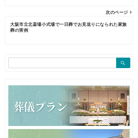
ナ
ビ
次のページ
ゲ
大阪市立北斎場小式場で一日葬でお見送りになられた家族
葬の実例
ー
シ
ョ
検
ン
索：