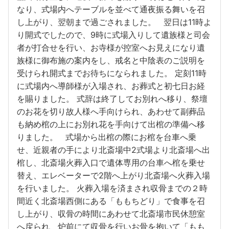
なり、式場内へテーブルを並べて通夜振る舞いを召
し上がり、翌朝まで過ごされました。 翌日は11時よ
り開式でしたので、9時に式場入りして遺族様と司会
者が打合せを行い、お寺様が控室へお見えになり遺
族様に御布施の案内をし、戒名と中陰表のご説明を
受けられ開式までお待ちになられました。 定刻11時
に式場内へ導師様が入場され、お葬式と初七日お経
を賜りました。 式辞は終了してお別れへ移り、祭壇
のお花を切り故人様へ手向けられ、あわせて副葬品
も納め棺の上にお別れ花を手向けて出棺の準備へ移
りました。 式場から出棺の際にお棺を台車へ乗
せ、近親者の手により北斎場中2式場より北斎場へ出
棺し、北斎場火葬入口で遺体専用の台車へ棺を乗せ
替え、エレベーターで2階へ上がり北斎場へ火葬入場
を行いました。 火葬入場を済まされ収骨までの２時
間近く北斎場西側にある「ももちどり」で食事を召
し上がり、収骨の時間にあわせて北斎場市民休憩室
へ戻られ、炉前にて収骨を行いお骨を抱いて「もも