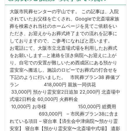
大阪市民葬センターの宇山です。 この記事は、入院
されていたお父様を亡くされ、Googleで北斎場家族
葬を検索され当社のホームページを見てご依頼をい
ただき、お迎えからお葬式終了までの流れを記事に
しておりますので、ご参考になればと思います。
お電話にて、大阪市立北斎場式場を利用したお葬式
をお願いします…と連絡を頂き病院へお迎えに上が
り、自宅での安置が難しいため西成区にある預かり
霊安室へ搬送し、施設のロビーでお葬式の打合せを
下記のように行いました。 市民葬プラン38 葬儀プ
ラン 418,000円 親族一同供花
33,000円 預かり霊安室2日追加 22,000円 北斎場中
式場2日料金 60,000円 火葬料金
10,000円 お寺様 150,000円 総費用
693,000円 – 市民葬プラン38に含ま
れている項目 – 寝台車【済生会中津病院〜預かり霊
安室】 寝台車【預かり霊安室〜北斎場中式場】 遺影