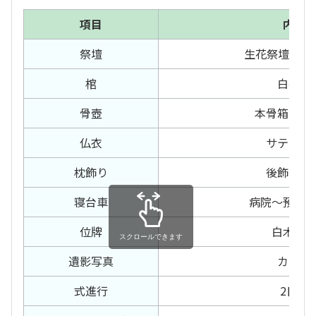
項目
内容
祭壇
生花祭壇 21
棺
白布棺
骨壺
本骨箱、胴
仏衣
サテン仏
枕飾り
後飾り一
寝台車
病院〜預り
位牌
白木位
スクロールできます
遺影写真
カラー
式進行
2日間