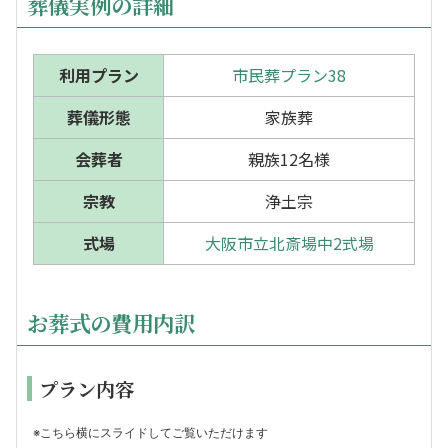
葬儀実例の詳細
利用プラン
市民葬プラン38
葬儀形態
家族葬
会葬者
親族12名様
宗教
浄土宗
式場
大阪市立北斎場中2式場
お葬式の費用内訳
プラン内容
※こちら横にスライドしてご覧いただけます