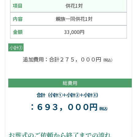
供花1対
親族一同供花1対
33,000円
小計③
追加費用：合計２７５，０００円
（税込）
総費用
合計（小計①＋小計②＋小計③）
：６９３，０００円
（税込）
お葬式のご依頼から終了までの流れ