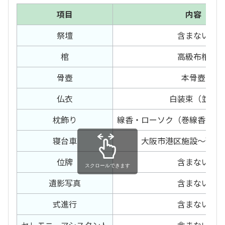
項目
内容
祭壇
含まない
棺
高級布棺
骨壺
本骨壺
仏衣
白装束（並）
枕飾り
線香・ローソク（巻線香・電
寝台車
大阪市港区施設～預り
位牌
含まない
スクロールできます
遺影写真
含まない
式進行
含まない