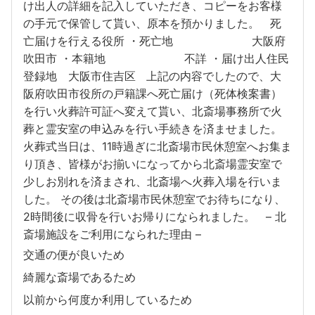
け出人の詳細を記入していただき、コピーをお客様
の手元で保管して貰い、原本を預かりました。 死
亡届けを行える役所 ・死亡地 大阪府
吹田市 ・本籍地 不詳 ・届け出人住民
登録地 大阪市住吉区 上記の内容でしたので、大
阪府吹田市役所の戸籍課へ死亡届け（死体検案書）
を行い火葬許可証へ変えて貰い、北斎場事務所で火
葬と霊安室の申込みを行い手続きを済ませました。
火葬式当日は、11時過ぎに北斎場市民休憩室へお集ま
り頂き、皆様がお揃いになってから北斎場霊安室で
少しお別れを済まされ、北斎場へ火葬入場を行いま
した。 その後は北斎場市民休憩室でお待ちになり、
2時間後に収骨を行いお帰りになられました。 – 北
斎場施設をご利用になられた理由 –
交通の便が良いため
綺麗な斎場であるため
以前から何度か利用しているため