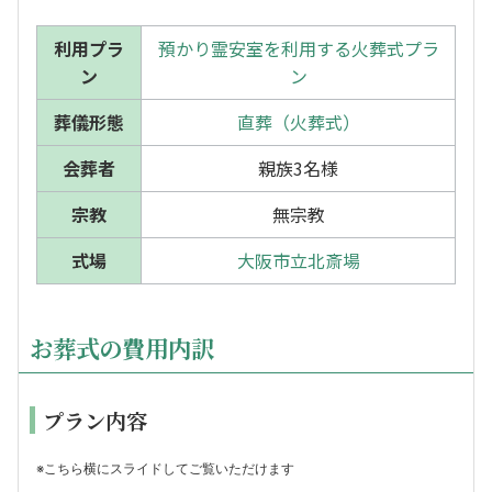
利用プラ
預かり霊安室を利用する火葬式プラ
ン
ン
葬儀形態
直葬（火葬式）
会葬者
親族3名様
宗教
無宗教
式場
大阪市立北斎場
お葬式の費用内訳
プラン内容
※こちら横にスライドしてご覧いただけます