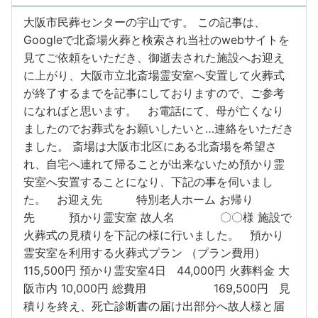
大阪市民葬センターの宇山です。 この記事は、
Googleで北斎場火葬と検索され当社のwebサイトを
見てご依頼をいただき、御逝去された施設へお迎え
に上がり、大阪市立北斎場霊安室へ安置して火葬式
が終了するまでを記事にしておりますので、ご参考
になればと思います。 お電話にて、母が亡くなり
ましたのでお葬式をお願いしたいと…連絡をいただき
ました。 斎場は大阪市北区にある北斎場を希望さ
れ、自宅へ連れて帰ることが出来ないため預かり霊
安室へ安置することになり、下記の事を伺いまし
た。 お迎え先 特別老人ホーム お帰り
先 預かり霊安室 故人名 〇〇様 施設で
火葬式の見積りを下記の様に行いました。 預かり
霊安室を利用する火葬式プラン （プラン費用）
115,500円 預かり霊安室4日 44,000円 火葬料金 大
阪市内 10,000円 総費用 169,500円 見
積りを終え、死亡診断書の届け出部分へ故人様と届