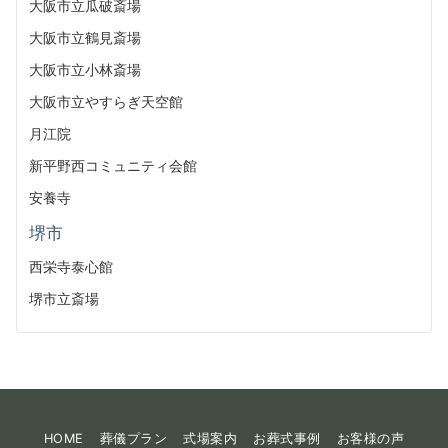
大阪市立瓜破斎場
大阪市立鶴見斎場
大阪市立小林斎場
大阪市立やすらぎ天空館
月江院
新平野西コミュニティ会館
安養寺
堺市
西栄寺泰心館
堺市立斎場
HOME
葬儀プラン
式場案内
お葬式事例
お客様の声