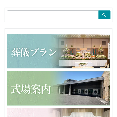
シ
ョ
検
ン
索：