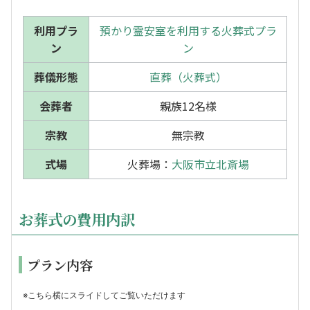
利用プラ
預かり霊安室を利用する火葬式プラ
ン
ン
葬儀形態
直葬（火葬式）
会葬者
親族12名様
宗教
無宗教
式場
火葬場：
大阪市立北斎場
お葬式の費用内訳
プラン内容
※こちら横にスライドしてご覧いただけます