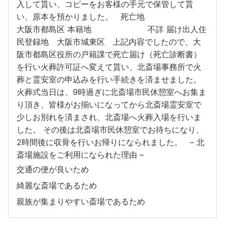
入して貰い、コピーをお客様の手元で保管して貰
い、原本を預かりました。 死亡地
大阪市都島区 本籍地 不詳 届け出人住
民登録地 大阪市城東区 上記内容でしたので、大
阪市都島区役所の戸籍課で死亡届け（死亡診断書）
を行い火葬許可証へ変えて貰い、北斎場事務所で火
葬と霊安室の申込みを行い手続きを済ませました。
火葬式当日は、9時過ぎに北斎場市民休憩室へお集ま
り頂き、皆様がお揃いになってから北斎場霊安室で
少しお別れを済まされ、北斎場へ火葬入場を行いま
した。 その後は北斎場市民休憩室でお待ちになり、
2時間後に収骨を行いお帰りになられました。 – 北
斎場施設をご利用になられた理由 –
交通の便が良いため
綺麗な斎場であるため
親族が集まりやすい斎場であるため