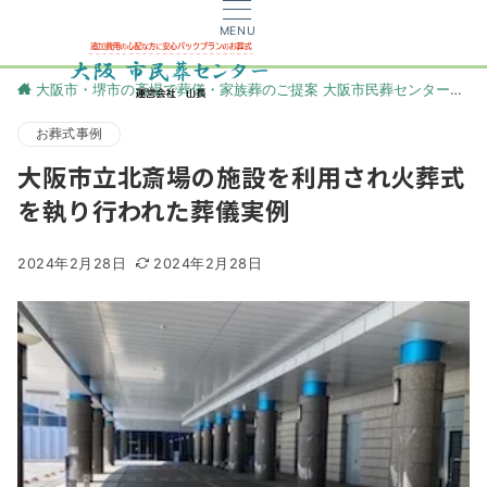
MENU
大阪市・堺市の斎場で葬儀・家族葬のご提案 大阪市民葬センター
更
お葬式事例
大阪市立北斎場の施設を利用され火葬式
を執り行われた葬儀実例
2024年2月28日
2024年2月28日