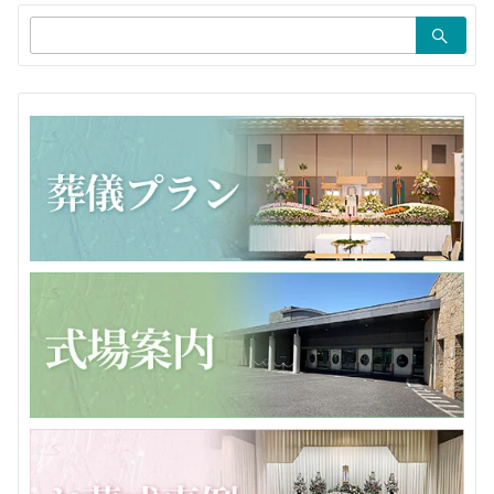
ョ
検
ン
索：