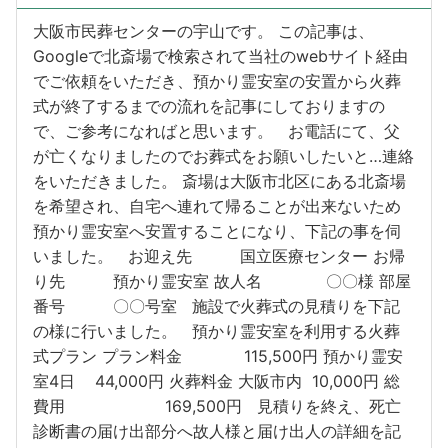
大阪市民葬センターの宇山です。 この記事は、
Googleで北斎場で検索されて当社のwebサイト経由
でご依頼をいただき、預かり霊安室の安置から火葬
式が終了するまでの流れを記事にしておりますの
で、ご参考になればと思います。 お電話にて、父
が亡くなりましたのでお葬式をお願いしたいと…連絡
をいただきました。 斎場は大阪市北区にある北斎場
を希望され、自宅へ連れて帰ることが出来ないため
預かり霊安室へ安置することになり、下記の事を伺
いました。 お迎え先 国立医療センター お帰
り先 預かり霊安室 故人名 〇〇様 部屋
番号 〇〇号室 施設で火葬式の見積りを下記
の様に行いました。 預かり霊安室を利用する火葬
式プラン プラン料金 115,500円 預かり霊安
室4日 44,000円 火葬料金 大阪市内 10,000円 総
費用 169,500円 見積りを終え、死亡
診断書の届け出部分へ故人様と届け出人の詳細を記