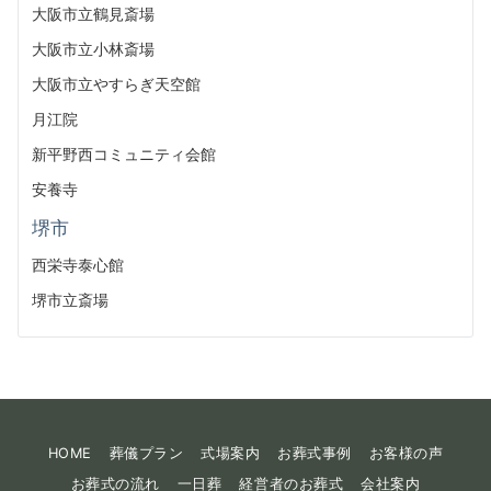
大阪市立鶴見斎場
大阪市立小林斎場
大阪市立やすらぎ天空館
月江院
新平野西コミュニティ会館
安養寺
堺市
西栄寺泰心館
堺市立斎場
HOME
葬儀プラン
式場案内
お葬式事例
お客様の声
お葬式の流れ
一日葬
経営者のお葬式
会社案内