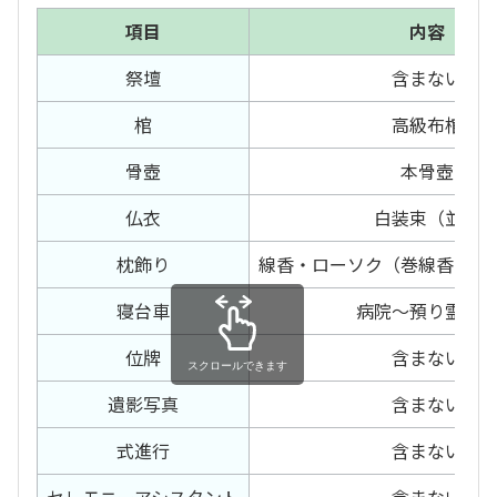
項目
内容
祭壇
含まない
棺
高級布棺
骨壺
本骨壺
仏衣
白装束（並）
枕飾り
線香・ローソク（巻線香・電
寝台車
病院～預り霊安
位牌
含まない
スクロールできます
遺影写真
含まない
式進行
含まない