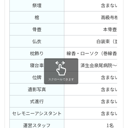
祭壇
含まない
棺
高級布棺
骨壺
本骨壺
仏衣
白装束（並）
枕飾り
線香・ローソク（巻線香・電
寝台車
済生会泉尾病院～預り
位牌
含まない
スクロールできます
遺影写真
含まない
式進行
含まない
セレモニー
アシスタント
含まない
運営スタッフ
1名