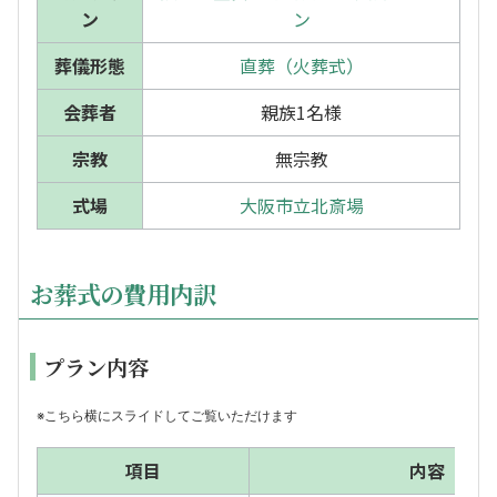
ン
ン
葬儀形態
直葬（火葬式）
会葬者
親族1名様
宗教
無宗教
式場
大阪市立北斎場
お葬式の費用内訳
プラン内容
※こちら横にスライドしてご覧いただけます
項目
内容