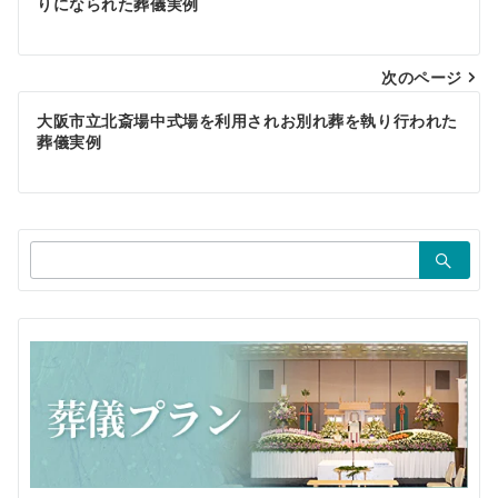
稿
りになられた葬儀実例
ナ
ビ
次のページ
ゲ
大阪市立北斎場中式場を利用されお別れ葬を執り行われた
葬儀実例
ー
シ
ョ
検
ン
索：