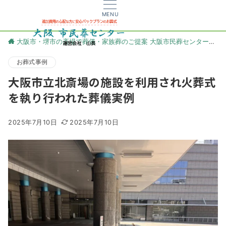
MENU
大阪市・堺市の斎場で葬儀・家族葬のご提案 大阪市民葬センター
更
お葬式事例
大阪市立北斎場の施設を利用され火葬式
を執り行われた葬儀実例
2025年7月10日
2025年7月10日