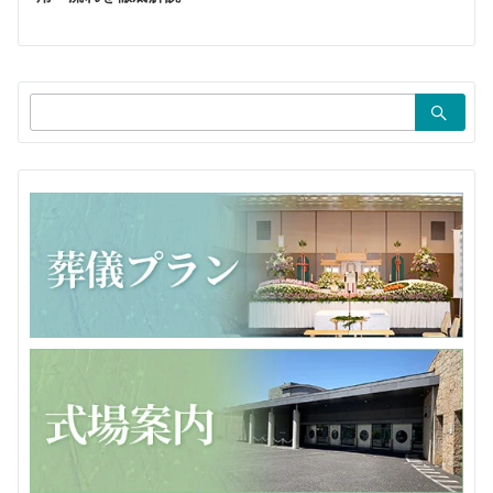
ー
シ
ョ
検
ン
索：