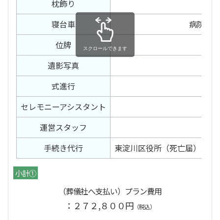
枕飾り
後
寝台車
病院～
位牌
白
スクロールできます
遺影写真
式進行
セレモニー
アシスタント
運営スタッフ
手続き代行
東淀川区役所（死亡届）大阪
小計①
（葬儀社へ支払い）プラン費用
：２７２,８００円
（税込）