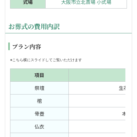
式場
大阪市立北斎場 小式場
お葬式の費用内訳
プラン内容
※こちら横にスライドしてご覧いただけます
項目
祭壇
生花祭壇
棺
骨壺
本骨・
仏衣