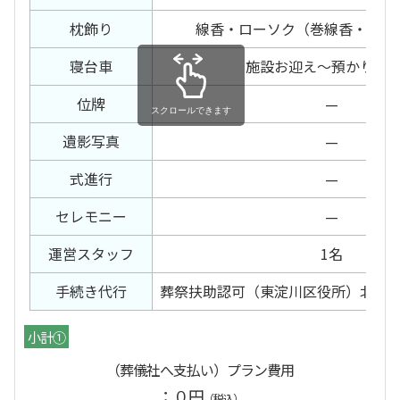
枕飾り
線香・ローソク（巻線香・電気
寝台車
施設お迎え～預かりご
位牌
—
遺影写真
—
式進行
—
セレモニー
—
運営スタッフ
1名
手続き代行
葬祭扶助認可（東淀川区役所）北斎
小計①
（葬儀社へ支払い）プラン費用
：０円
（税込）