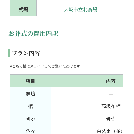
式場
大阪市立北斎場
お葬式の費用内訳
プラン内容
※こちら横にスライドしてご覧いただけます
項目
内容
祭壇
—
棺
高級布棺
骨壺
骨壺
仏衣
白装束（並）